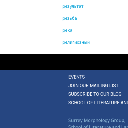
результат
резьба
река
религиозный
религия
ремень
EVENTS
ремешок
JOIN OUR MAILING LIST
ремонт
SUBSCRIBE TO OUR BLOG
репейник
SCHOOL OF LITERATURE AN
ресница
Surrey Morphology Group,
рехнуться
School of Literature and L