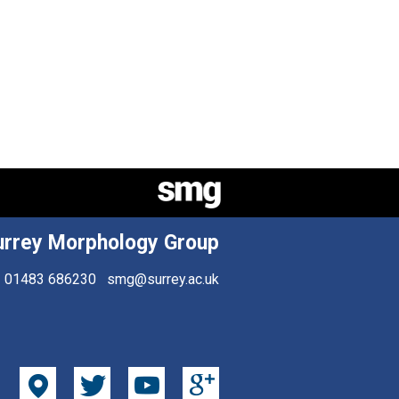
urrey Morphology Group
01483 686230
smg@surrey.ac.uk