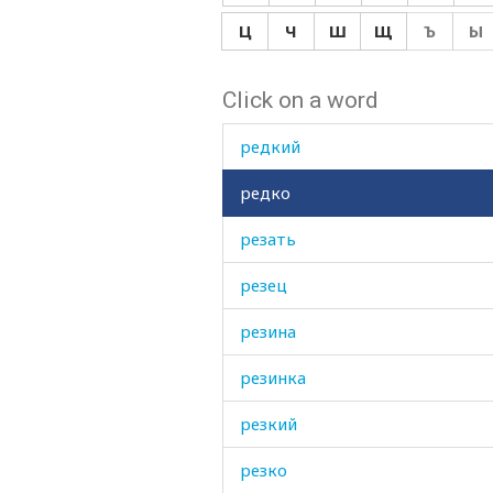
ревматизм
Ц
Ч
Ш
Щ
Ъ
Ы
ревновать
Click on a word
ревность
редкий
редко
резать
резец
резина
резинка
резкий
резко