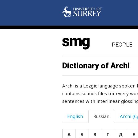
расширять
расширяться
рашпиль
PEOPLE
рваный
рвать
Dictionary of Archi
рваться
Archi is a Lezgic language spoken 
рвота
contains sounds files for every wor
sentences with interlinear glossing
ребенок
ребро
English
Russian
Archi (Cy
ребятушки
А
Б
В
Г
Д
Е