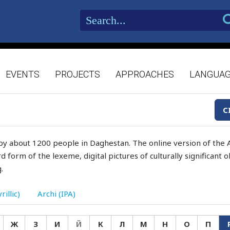
EVENTS
PROJECTS
APPROACHES
LANGUA
C
by about 1200 people in Daghestan. The online version of the A
d form of the lexeme, digital pictures of culturally significant
.
rillic)
Archi (IPA)
Ж
З
И
Й
К
Л
М
Н
О
П