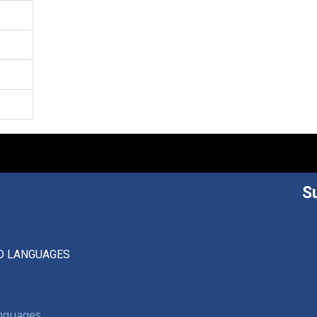
S
D LANGUAGES
anguages,