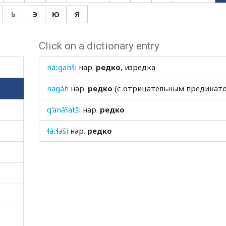
Ь
Э
Ю
Я
Click on a dictionary entry
náːgahši
нар.
редко
, изредка
nagáh
нар.
редко
(с отрицательным предикато
q'anáʕatši
нар.
редко
ɬáːɬaši
нар.
редко