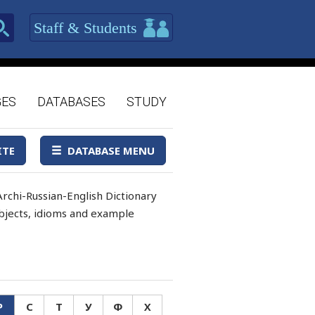
Staff & Students
GES
DATABASES
STUDY
ITE
DATABASE MENU
rchi-Russian-English Dictionary
 objects, idioms and example
Р
С
Т
У
Ф
Х