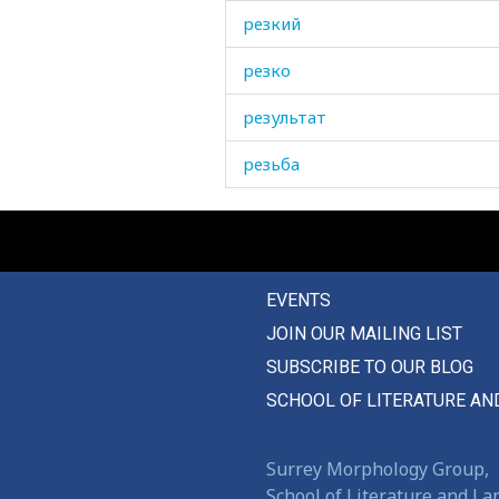
резкий
резко
результат
резьба
река
религиозный
EVENTS
религия
JOIN OUR MAILING LIST
ремень
SUBSCRIBE TO OUR BLOG
ремешок
SCHOOL OF LITERATURE AN
ремонт
Surrey Morphology Group,
репейник
School of Literature and L