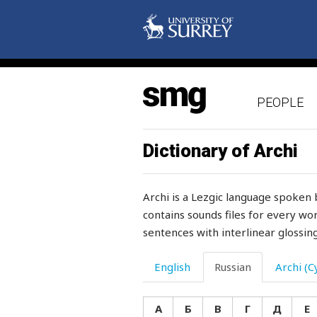
расческа
расчесывание
расширять
PEOPLE
расширяться
рашпиль
Dictionary of Archi
рваный
Archi is a Lezgic language spoken 
рвать
contains sounds files for every wor
sentences with interlinear glossing
рваться
рвота
English
Russian
Archi (Cy
ребенок
А
Б
В
Г
Д
Е