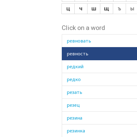
ребро
Ц
Ч
Ш
Щ
Ъ
Ы
ребятушки
Click on a word
ревматизм
ревновать
ревность
редкий
редко
резать
резец
резина
резинка