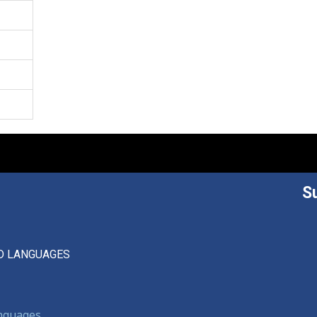
S
D LANGUAGES
anguages,