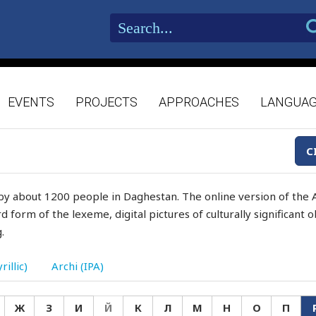
EVENTS
PROJECTS
APPROACHES
LANGUA
C
by about 1200 people in Daghestan. The online version of the A
d form of the lexeme, digital pictures of culturally significant
.
rillic)
Archi (IPA)
Ж
З
И
Й
К
Л
М
Н
О
П