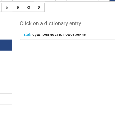
Ь
Э
Ю
Я
Click on a dictionary entry
šːak
сущ.
ревность
, подозрение