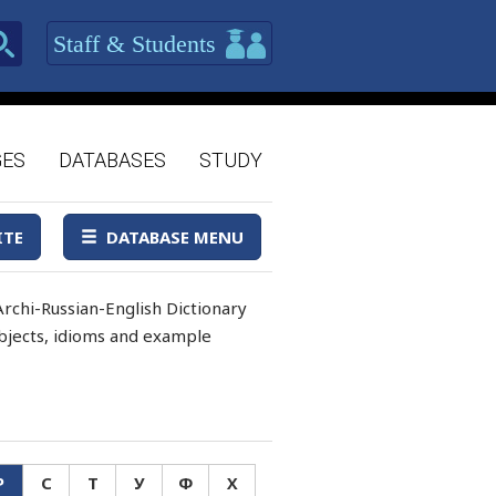
Staff & Students
GES
DATABASES
STUDY
ITE
DATABASE MENU
rchi-Russian-English Dictionary
 objects, idioms and example
Р
С
Т
У
Ф
Х