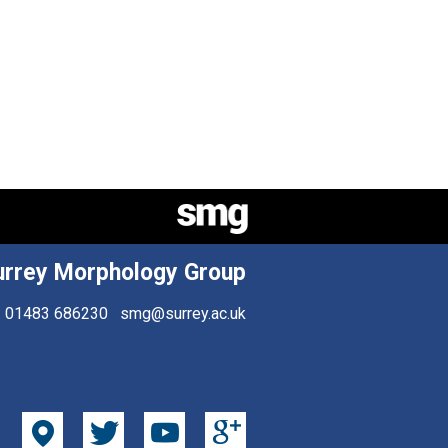
urrey Morphology Group
01483 686230
smg@surrey.ac.uk