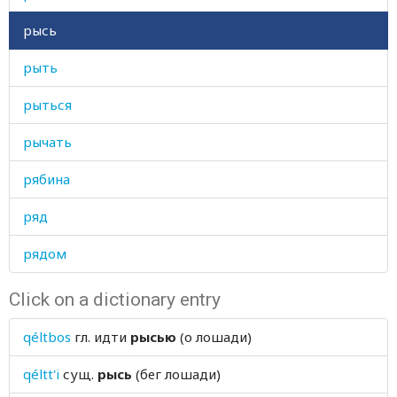
рысь
рыть
рыться
рычать
рябина
ряд
рядом
Click on a dictionary entry
qéltbos
гл.
идти
рысью
(о лошади)
qéltt'i
сущ.
рысь
(бег лошади)