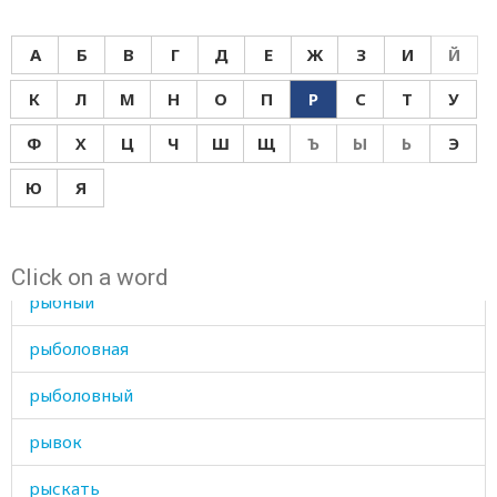
румяный
А
Б
В
Г
Д
Е
Ж
З
И
Й
руно
К
Л
М
Н
О
П
Р
С
Т
У
русская
Ф
Х
Ц
Ч
Ш
Щ
Ъ
Ы
Ь
Э
русский
Ю
Я
ручка
рыба
Click on a word
рыбный
рыболовная
рыболовный
рывок
рыскать