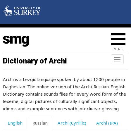
рубль
ругань
ругать
ругаться
MENU
ружье
Dictionary of Archi
Toggl
руины
naviga
рука
Archi is a Lezgic language spoken by about 1200 people in
Daghestan. The online version of the Archi-Russian-English
рукав
Dictionary contains sounds files for every word form of the
рукавица
lexeme, digital pictures of culturally significant objects,
idioms and example sentences with interlinear glossing.
руководитель
English
Russian
Archi (Cyrillic)
Archi (IPA)
рукоятка