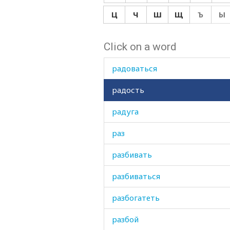
равноденствие
Ц
Ч
Ш
Щ
Ъ
Ы
равный
Click on a word
ради
радоваться
радость
радуга
раз
разбивать
разбиваться
разбогатеть
разбой