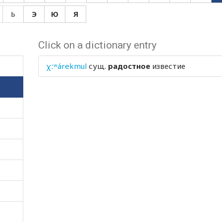
Ь
Э
Ю
Я
Click on a dictionary entry
χːʷárekmul
сущ.
радостное
известие