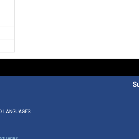
S
D LANGUAGES
anguages,