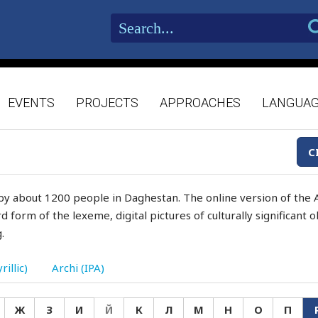
EVENTS
PROJECTS
APPROACHES
LANGUA
C
by about 1200 people in Daghestan. The online version of the A
d form of the lexeme, digital pictures of culturally significant
.
rillic)
Archi (IPA)
Ж
З
И
Й
К
Л
М
Н
О
П