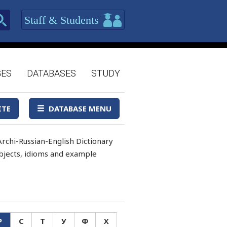
Staff & Students
GES
DATABASES
STUDY
ITE
DATABASE MENU
rchi-Russian-English Dictionary
 objects, idioms and example
Р
С
Т
У
Ф
Х