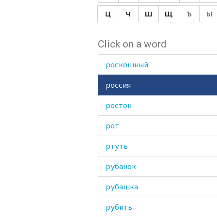
рок
Ц
Ч
Ш
Щ
Ъ
Ы
ронять
Click on a word
роса
роскошный
россия
росток
рот
ртуть
рубанок
рубашка
рубить