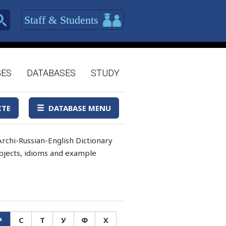
Staff & Students
GES
DATABASES
STUDY
ITE
DATABASE MENU
rchi-Russian-English Dictionary
 objects, idioms and example
Р
С
Т
У
Ф
Х