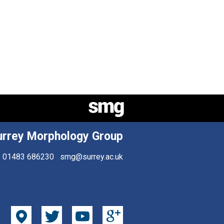
urrey Morphology Group
01483 686230
smg@surrey.ac.uk