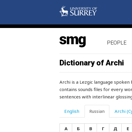
родители
родник
рододендрон
PEOPLE
родственник
родственники
Dictionary of Archi
родственница
Archi is a Lezgic language spoken 
родство
contains sounds files for every wor
sentences with interlinear glossing
рожать
рожь
English
Russian
Archi (Cy
рой
А
Б
В
Г
Д
Е