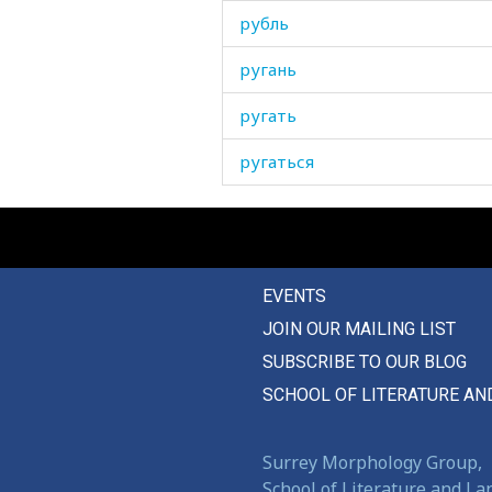
рубль
ругань
ругать
ругаться
ружье
руины
EVENTS
рука
JOIN OUR MAILING LIST
рукав
SUBSCRIBE TO OUR BLOG
рукавица
SCHOOL OF LITERATURE AN
руководитель
Surrey Morphology Group,
рукоятка
School of Literature and L