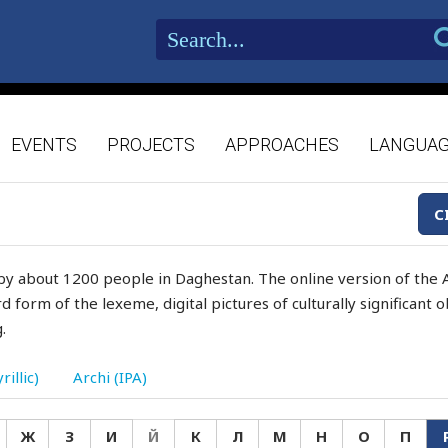
EVENTS
PROJECTS
APPROACHES
LANGUA
C
by about 1200 people in Daghestan. The online version of the A
d form of the lexeme, digital pictures of culturally significant
.
rillic)
Archi (IPA)
Ж
З
И
Й
К
Л
М
Н
О
П