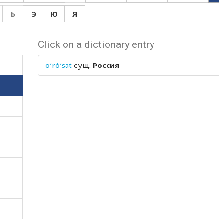
Ь
Э
Ю
Я
Click on a dictionary entry
oˤróˤsat
сущ.
Россия