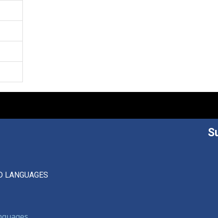
S
D LANGUAGES
anguages,