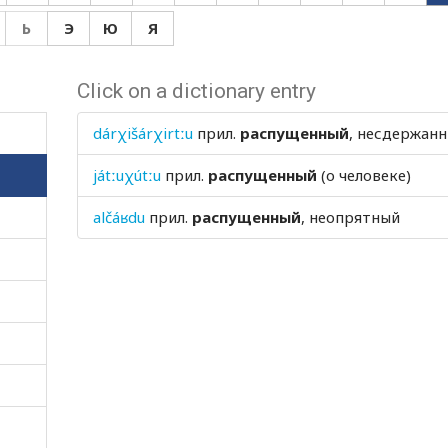
Ь
Э
Ю
Я
Click on a dictionary entry
dárχišárχirtːu
прил.
распущенный
, несдержан
játːuχútːu
прил.
распущенный
(о человеке)
alčáʁdu
прил.
распущенный
, неопрятный