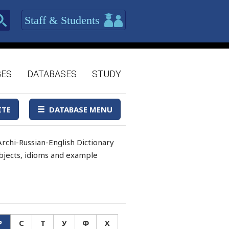
Staff & Students
GES
DATABASES
STUDY
ITE
DATABASE MENU
rchi-Russian-English Dictionary
 objects, idioms and example
Р
С
Т
У
Ф
Х