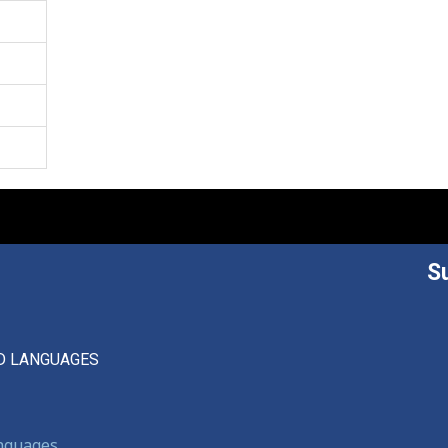
S
D LANGUAGES
anguages,