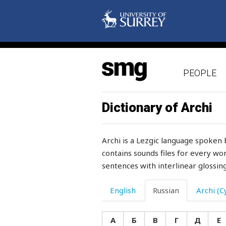
рамазан
рана
ранение
PEOPLE
раненый
ранить
Dictionary of Archi
рано
Archi is a Lezgic language spoken 
раньше
contains sounds files for every wor
sentences with interlinear glossing
раскаиваться
раскатывать
English
Russian
Archi (Cy
раскупать
А
Б
В
Г
Д
Е