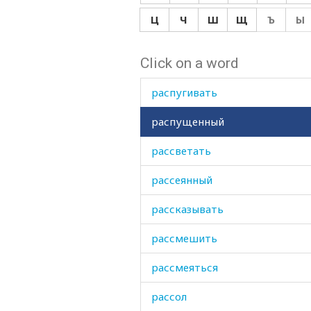
распоряжаться
Ц
Ч
Ш
Щ
Ъ
Ы
распространять
Click on a word
распространяться
распугивать
распущенный
рассветать
рассеянный
рассказывать
рассмешить
рассмеяться
рассол