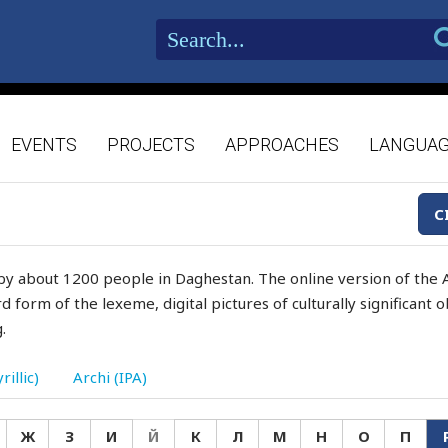
EVENTS
PROJECTS
APPROACHES
LANGUA
C
by about 1200 people in Daghestan. The online version of the A
d form of the lexeme, digital pictures of culturally significant
.
rillic)
Archi (IPA)
Ж
З
И
Й
К
Л
М
Н
О
П