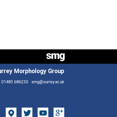
urrey Morphology Group
01483 686230
smg@surrey.ac.uk