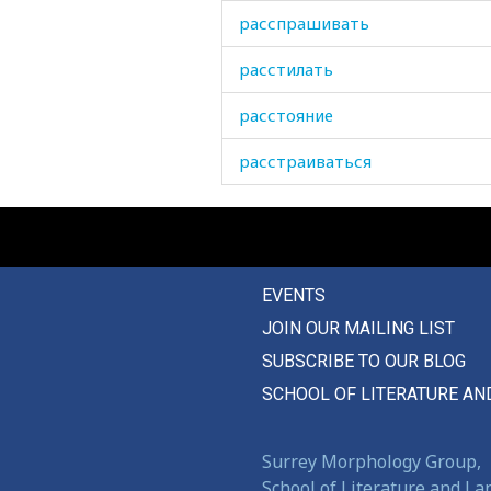
расспрашивать
расстилать
расстояние
расстраиваться
расстроенный
рассчитывать
EVENTS
рассыпать
JOIN OUR MAILING LIST
рассыпаться
SUBSCRIBE TO OUR BLOG
растаскивать
SCHOOL OF LITERATURE AN
раствор
Surrey Morphology Group,
растворяться
School of Literature and L