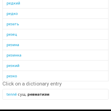
редкий
редко
резать
резец
резина
резинка
резкий
резко
Click on a dictionary entry
результат
tenné
сущ.
ревматизм
резьба
река