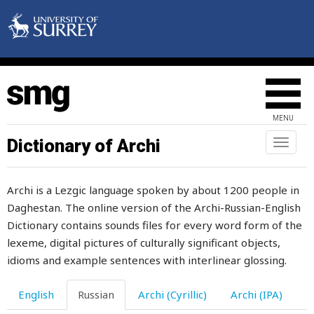
расхватывать
расходиться
расходовать
расходоваться
MENU
расходы
Dictionary of Archi
Toggl
naviga
расхотеть
Archi is a Lezgic language spoken by about 1200 people in
расческа
Daghestan. The online version of the Archi-Russian-English
расчесывание
Dictionary contains sounds files for every word form of the
lexeme, digital pictures of culturally significant objects,
расширять
idioms and example sentences with interlinear glossing.
расширяться
English
Russian
Archi (Cyrillic)
Archi (IPA)
рашпиль