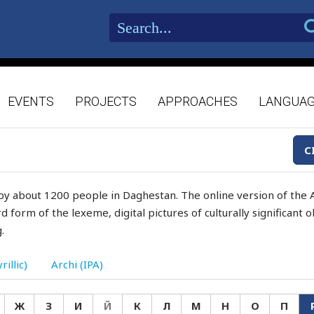
EVENTS
PROJECTS
APPROACHES
LANGUA
C
by about 1200 people in Daghestan. The online version of the A
d form of the lexeme, digital pictures of culturally significant
.
rillic)
Archi (IPA)
Ж
З
И
Й
К
Л
М
Н
О
П