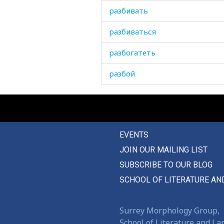
разбивать
разбиваться
разбогатеть
разбой
разбойник
разбредаться
EVENTS
разваливаться
JOIN OUR MAILING LIST
развалины
SUBSCRIBE TO OUR BLOG
развариваться
SCHOOL OF LITERATURE AN
развеваться
Surrey Morphology Group,
развеселиться
School of Literature and L