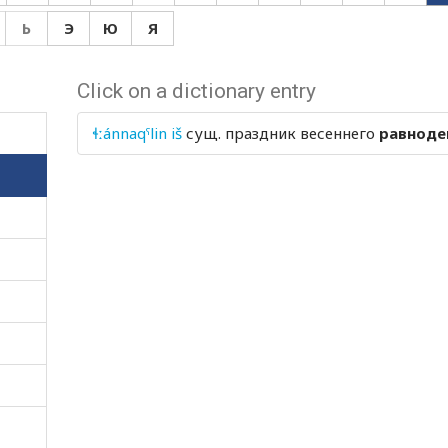
Ь
Э
Ю
Я
Click on a dictionary entry
ɬːánnaqˤlin iš
сущ.
праздник весеннего
равноде