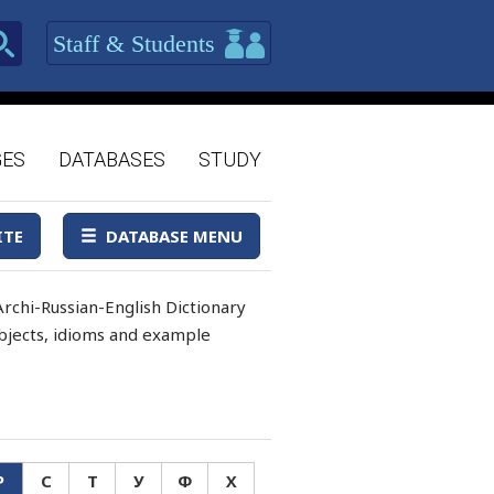
Staff & Students
GES
DATABASES
STUDY
ITE
DATABASE MENU
rchi-Russian-English Dictionary
 objects, idioms and example
Р
С
Т
У
Ф
Х