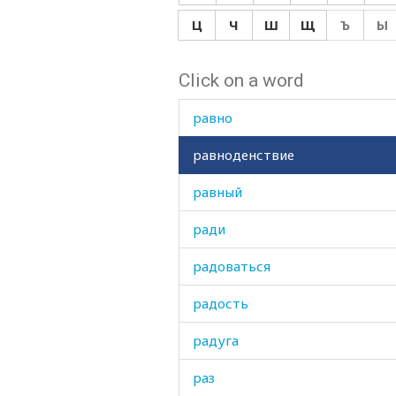
рабыня
Ц
Ч
Ш
Щ
Ъ
Ы
равенство
Click on a word
равнина
равно
равноденствие
равный
ради
радоваться
радость
радуга
раз