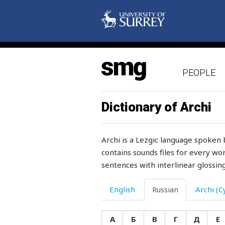
PEOPLE
Dictionary of Archi
раб
Archi is a Lezgic language spoken 
работа
contains sounds files for every wor
sentences with interlinear glossing
работать
работник
English
Russian
Archi (Cy
рабочий
А
Б
В
Г
Д
Е