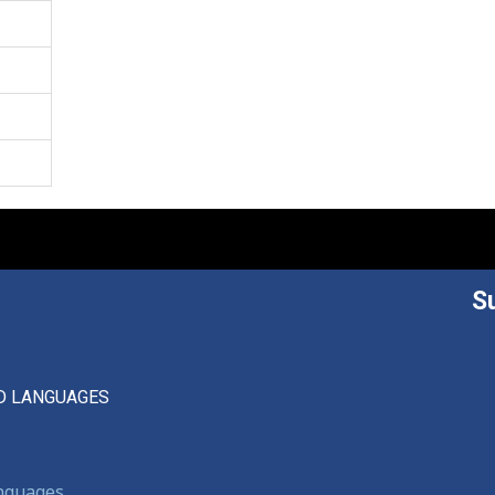
S
D LANGUAGES
anguages,