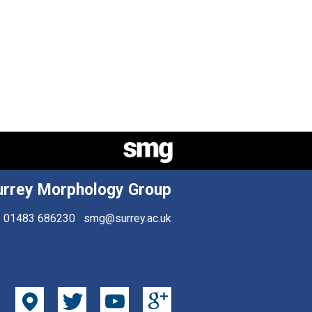
urrey Morphology Group
01483 686230
smg@surrey.ac.uk