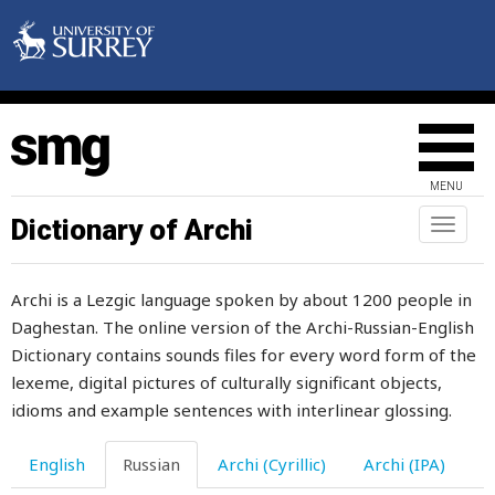
радость
радуга
раз
разбивать
MENU
разбиваться
Dictionary of Archi
Toggl
naviga
разбогатеть
Archi is a Lezgic language spoken by about 1200 people in
разбой
Daghestan. The online version of the Archi-Russian-English
разбойник
Dictionary contains sounds files for every word form of the
lexeme, digital pictures of culturally significant objects,
разбредаться
idioms and example sentences with interlinear glossing.
разваливаться
English
Russian
Archi (Cyrillic)
Archi (IPA)
развалины