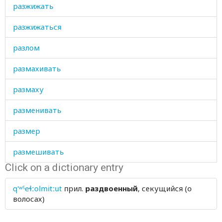
разжижать
разжижаться
разлом
размахивать
размаху
разменивать
размер
размешивать
Click on a dictionary entry
разминать
q'ʷˤeɬːolmitːut
прил.
раздвоенный
, секущийся (о
разница
волосах)
разновидность