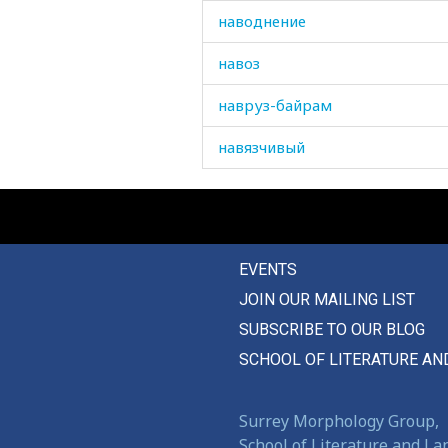
наводнение
навоз
навруз-байрам
навязчивый
наглец
нагло
EVENTS
наглость
JOIN OUR MAILING LIST
наглый
SUBSCRIBE TO OUR BLOG
нагнаиваться
SCHOOL OF LITERATURE AN
нагноение
Surrey Morphology Group,
наговор
School of Literature and L