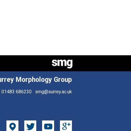
urrey Morphology Group
01483 686230
smg@surrey.ac.uk