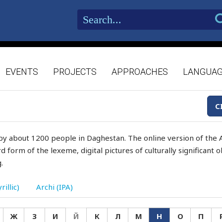
EVENTS
PROJECTS
APPROACHES
LANGUA
C
by about 1200 people in Daghestan. The online version of the A
d form of the lexeme, digital pictures of culturally significant
.
rillic)
Archi (IPA)
Ж
З
И
Й
К
Л
М
Н
О
П