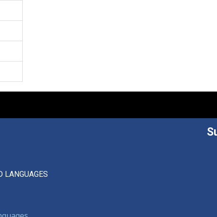
S
D LANGUAGES
anguages,