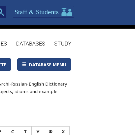
Staff & Students
GES
DATABASES
STUDY
ITE
DATABASE MENU
rchi-Russian-English Dictionary
 objects, idioms and example
Р
С
Т
У
Ф
Х