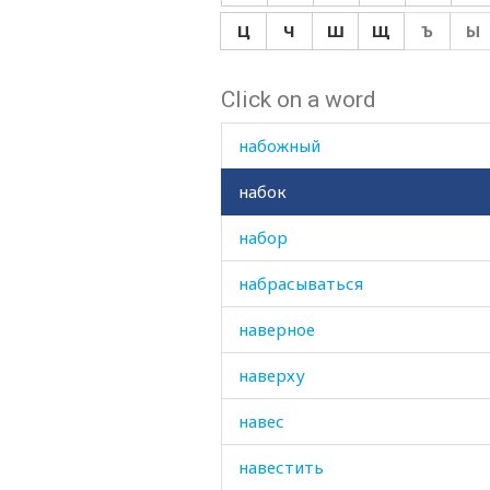
набекрень
Ц
Ч
Ш
Щ
Ъ
Ы
набивать
Click on a word
набираться
набожный
набок
набор
набрасываться
наверное
наверху
навес
навестить