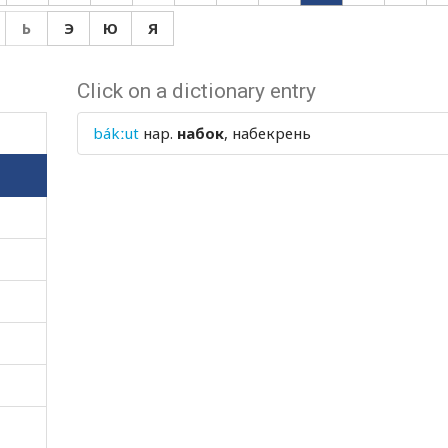
Ь
Э
Ю
Я
Click on a dictionary entry
bákːut
нар.
набок
, набекрень