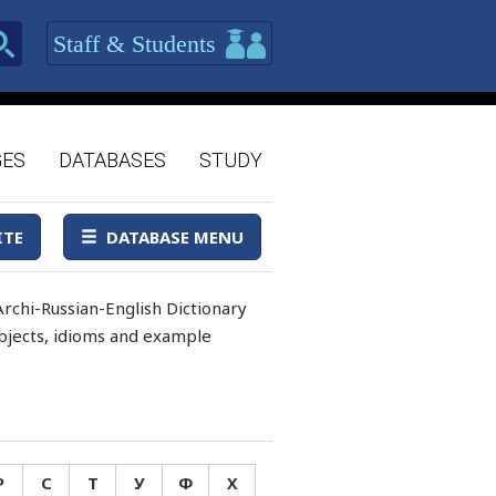
Staff & Students
GES
DATABASES
STUDY
ITE
DATABASE MENU
rchi-Russian-English Dictionary
 objects, idioms and example
Р
С
Т
У
Ф
Х