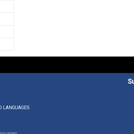
S
D LANGUAGES
anguages,