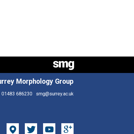
urrey Morphology Group
01483 686230
smg@surrey.ac.uk