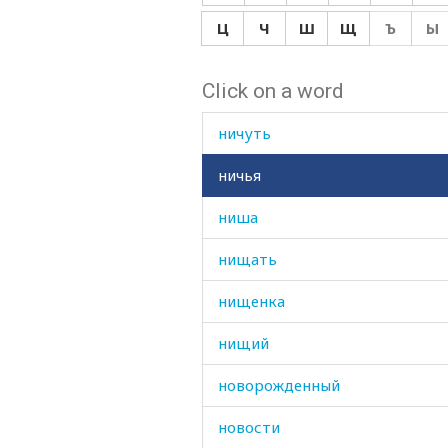
ниток
Ц
Ч
Ш
Щ
Ъ
Ы
нить
Click on a word
ничто
ничуть
ничья
ниша
нищать
нищенка
нищий
новорожденный
новости