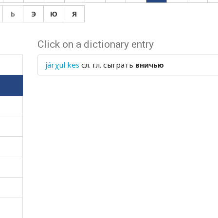
Ь
Э
Ю
Я
Click on a dictionary entry
járχul kes
сл. гл.
сыграть
вничью