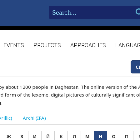
EVENTS
PROJECTS
APPROACHES
LANGUA
C
by about 1200 people in Daghestan. The online version of the A
d form of the lexeme, digital pictures of culturally significant
.
rillic)
Archi (IPA)
Ж
З
И
Й
К
Л
М
Н
О
П