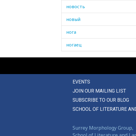
новость
новый
нога
ногаец
ногайка
ногайский
EVENTS
ноготь
JOIN OUR MAILING LIST
нож
SUBSCRIBE TO OUR BLOG
ножницы
SCHOOL OF LITERATURE AN
ножны
Surrey Morphology Group,
ноздря
School of Literature and L