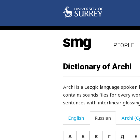
низ
низкий
низко
PEOPLE
никогда
никто
Dictionary of Archi
никуда
Archi is a Lezgic language spoken 
никудышный
contains sounds files for every wor
sentences with interlinear glossing
ниоткуда
нисколько
English
Russian
Archi (Cy
нитка
А
Б
В
Г
Д
Е