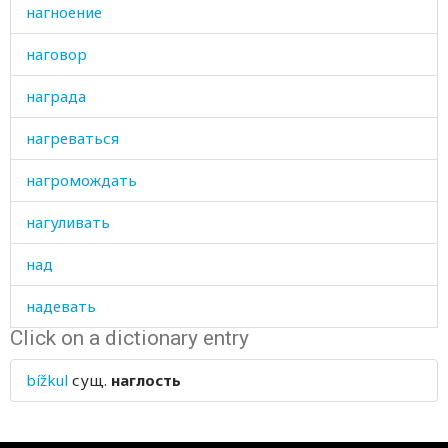
нагноение
наговор
награда
нагреваться
нагромождать
нагуливать
над
надевать
Click on a dictionary entry
надежда
bížkul
сущ.
наглость
надежный
надеяться