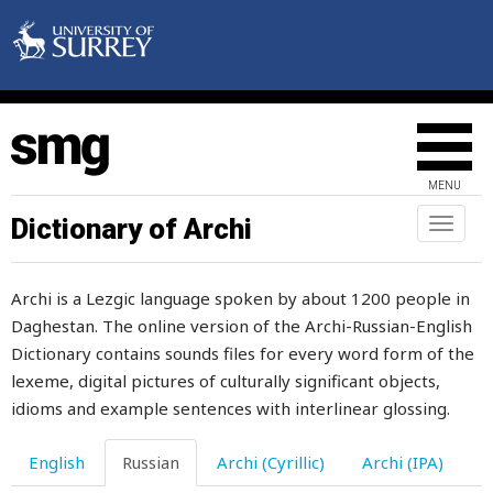
на
набекрень
набивать
набираться
MENU
набожный
Dictionary of Archi
Toggl
naviga
набок
Archi is a Lezgic language spoken by about 1200 people in
набор
Daghestan. The online version of the Archi-Russian-English
набрасываться
Dictionary contains sounds files for every word form of the
lexeme, digital pictures of culturally significant objects,
наверное
idioms and example sentences with interlinear glossing.
наверху
English
Russian
Archi (Cyrillic)
Archi (IPA)
навес