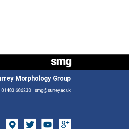
urrey Morphology Group
01483 686230
smg@surrey.ac.uk