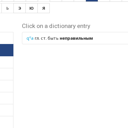
Ь
Э
Ю
Я
Click on a dictionary entry
q'ˤa
гл. ст.
быть
неправильным