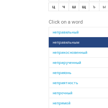
непохожий
Ц
Ч
Ш
Щ
Ъ
Ы
непочтительный
Click on a word
неправдами
неправильный
неправильным
неприкосновенный
неприрученный
неприязнь
неприятность
непрочный
непрямой