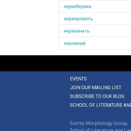
неразбериха
нервировать
нервничать
неровный
неряха
неряшливый
EVENTS
несдержанный
JOIN OUR MAILING LIST
несерьезный
SUBSCRIBE TO OUR BLOG
несколько
SCHOOL OF LITERATURE AN
неспелый
Surrey Morphology Group,
нести
School of Literature and L