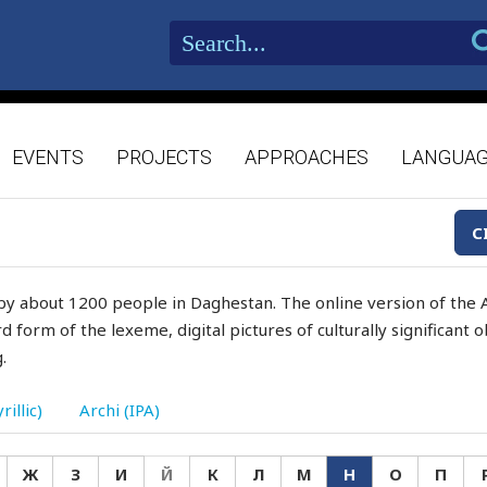
EVENTS
PROJECTS
APPROACHES
LANGUA
C
by about 1200 people in Daghestan. The online version of the A
d form of the lexeme, digital pictures of culturally significant
.
rillic)
Archi (IPA)
Ж
З
И
Й
К
Л
М
Н
О
П