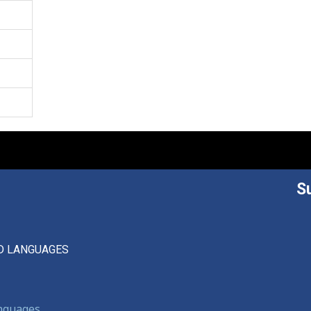
S
D LANGUAGES
anguages,