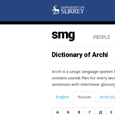
необходимый
необычный
неожиданно
PEOPLE
неопрятный
неохотно
Dictionary of Archi
неповоротливый
Archi is a Lezgic language spoken 
неподатливый
contains sounds files for every wor
sentences with interlinear glossing
непоротливый
непоседа
English
Russian
Archi (Cy
непослушный
А
Б
В
Г
Д
Е