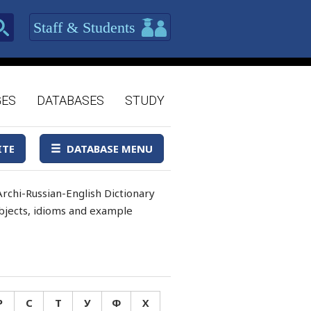
Staff & Students
GES
DATABASES
STUDY
ITE
DATABASE MENU
rchi-Russian-English Dictionary
 objects, idioms and example
Р
С
Т
У
Ф
Х