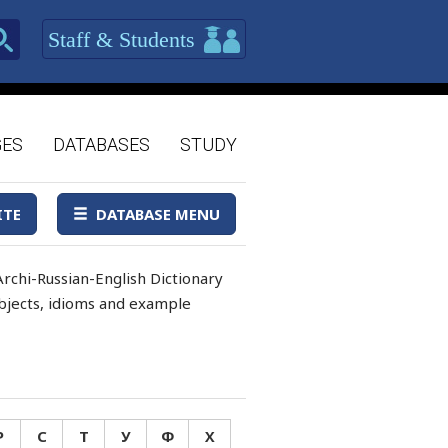
Staff & Students
GES
DATABASES
STUDY
ITE
DATABASE MENU
rchi-Russian-English Dictionary
 objects, idioms and example
Р
С
Т
У
Ф
Х