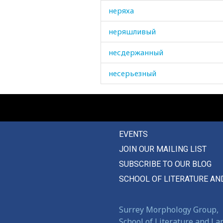
неряха
неряшливый
несдержанный
несерьезный
несколько
неспелый
EVENTS
нести
JOIN OUR MAILING LIST
несчастный
SUBSCRIBE TO OUR BLOG
несчастье
SCHOOL OF LITERATURE AN
несъедобный
Surrey Morphology Group,
нет
School of Literature and L