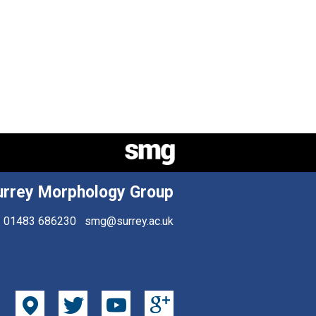
urrey Morphology Group
01483 686230
smg@surrey.ac.uk