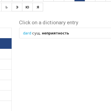
Ь
Э
Ю
Я
Click on a dictionary entry
dard
сущ.
неприятность