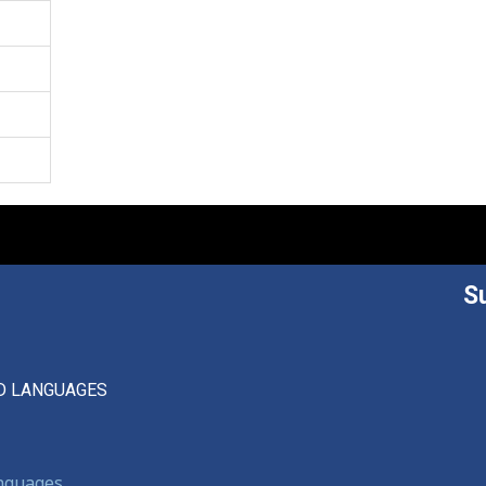
S
D LANGUAGES
anguages,