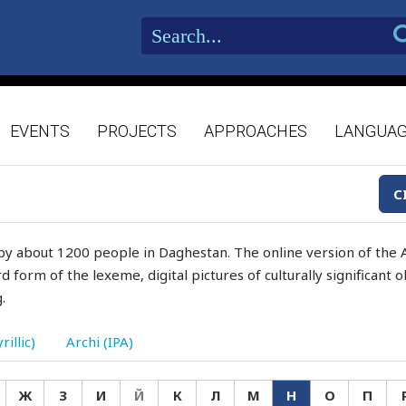
EVENTS
PROJECTS
APPROACHES
LANGUA
C
by about 1200 people in Daghestan. The online version of the A
d form of the lexeme, digital pictures of culturally significant
.
rillic)
Archi (IPA)
Ж
З
И
Й
К
Л
М
Н
О
П