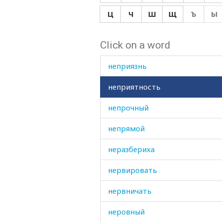
неправильным
Ц
Ч
Ш
Щ
Ъ
Ы
неприкосновенный
Click on a word
неприрученный
неприязнь
неприятность
непрочный
непрямой
неразбериха
нервировать
нервничать
неровный