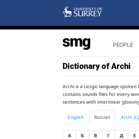
неохотно
неповоротливый
неподатливый
PEOPLE
непоротливый
непоседа
Dictionary of Archi
непослушный
Archi is a Lezgic language spoken 
непохожий
contains sounds files for every wor
sentences with interlinear glossing
непочтительный
неправдами
English
Russian
Archi (Cy
неправильный
А
Б
В
Г
Д
Е