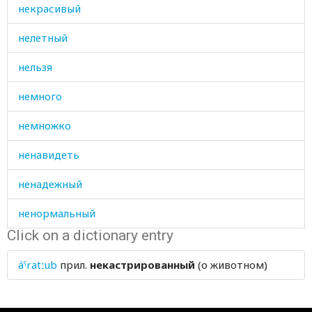
некрасивый
нелетный
нельзя
немного
немножко
ненавидеть
ненадежный
ненормальный
Click on a dictionary entry
ненужный
áˤratːub
прил.
некастрированный
(о животном)
необидный
необходимость