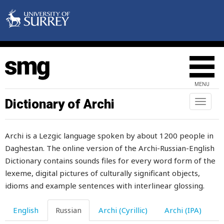
негодяй
негодяйка
негодяйство
негр
MENU
негустой
Dictionary of Archi
Toggl
naviga
неделя
Archi is a Lezgic language spoken by about 1200 people in
недоделанный
Daghestan. The online version of the Archi-Russian-English
недостойный
Dictionary contains sounds files for every word form of the
lexeme, digital pictures of culturally significant objects,
недоступный
idioms and example sentences with interlinear glossing.
неженка
English
Russian
Archi (Cyrillic)
Archi (IPA)
нежирный