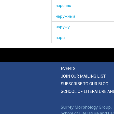
нарочно
наружный
наружу
нары
нарыв
наряд
EVENTS
наряжать
JOIN OUR MAILING LIST
наряжаться
SUBSCRIBE TO OUR BLOG
насвистывать
SCHOOL OF LITERATURE AN
насекомое
Surrey Morphology Group,
население
School of Literature and L