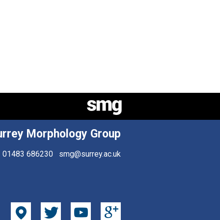
urrey Morphology Group
01483 686230
smg@surrey.ac.uk