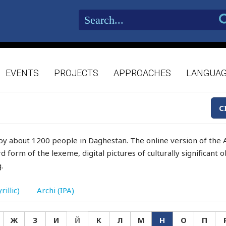
EVENTS
PROJECTS
APPROACHES
LANGUA
C
by about 1200 people in Daghestan. The online version of the A
d form of the lexeme, digital pictures of culturally significant
.
rillic)
Archi (IPA)
Ж
З
И
Й
К
Л
М
Н
О
П