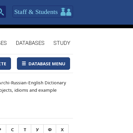
Staff & Students
GES
DATABASES
STUDY
ITE
DATABASE MENU
rchi-Russian-English Dictionary
 objects, idioms and example
Р
С
Т
У
Ф
Х