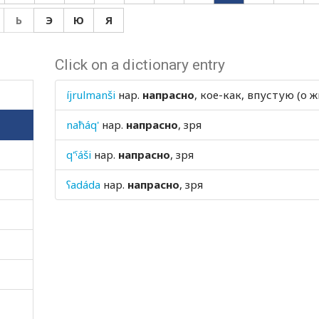
Ь
Э
Ю
Я
Click on a dictionary entry
íjrulmanši
нар.
напрасно
, кое-как, впустую (о ж
naħáq'
нар.
напрасно
, зря
q'ˤáši
нар.
напрасно
, зря
ʕadáda
нар.
напрасно
, зря