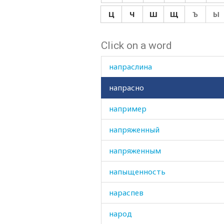
наполняться
Ц
Ч
Ш
Щ
Ъ
Ы
напор
Click on a word
направо
напраслина
напрасно
например
напряженный
напряженным
напыщенность
нараспев
народ