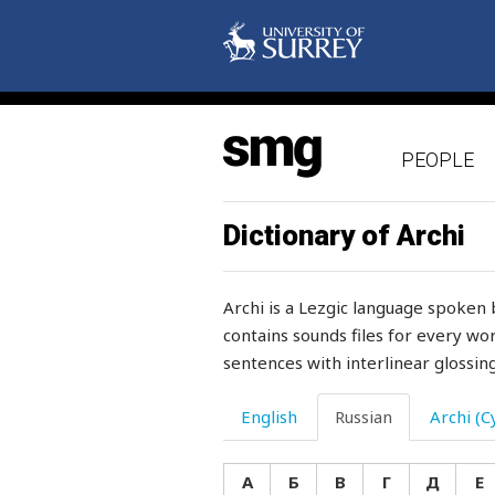
намерение
наместник
наоборот
PEOPLE
нападать
нападение
Dictionary of Archi
наперсток
Archi is a Lezgic language spoken 
напильник
contains sounds files for every wor
sentences with interlinear glossing
напиток
наполненный
English
Russian
Archi (Cy
наполнять
А
Б
В
Г
Д
Е