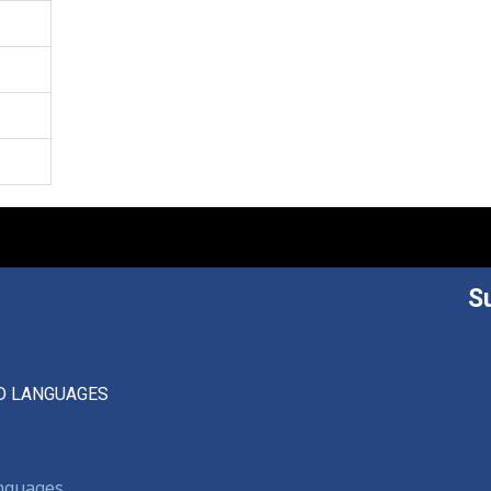
S
D LANGUAGES
anguages,