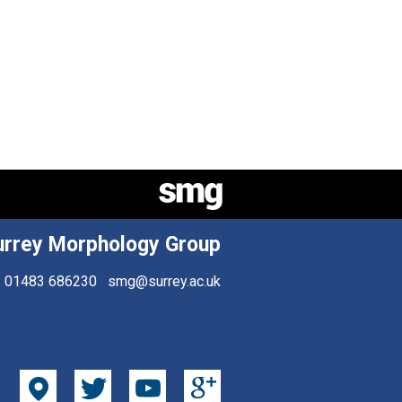
urrey Morphology Group
01483 686230
smg@surrey.ac.uk