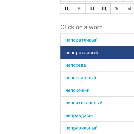
неопрятный
Ц
Ч
Ш
Щ
Ъ
Ы
неохотно
Click on a word
неповоротливый
неподатливый
непоротливый
непоседа
непослушный
непохожий
непочтительный
неправдами
неправильный