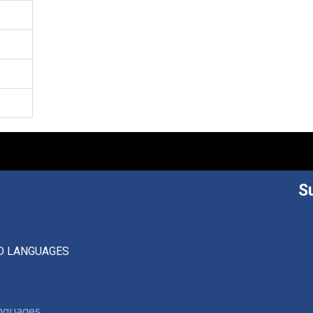
S
D LANGUAGES
anguages,