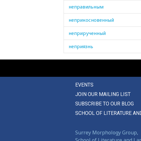
неправильным
неприкосновенный
неприрученный
неприязнь
неприятность
непрочный
EVENTS
непрямой
JOIN OUR MAILING LIST
неразбериха
SUBSCRIBE TO OUR BLOG
нервировать
SCHOOL OF LITERATURE AN
нервничать
Surrey Morphology Group,
неровный
School of Literature and L