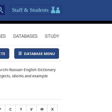
Staff & Students
GES
DATABASES
STUDY
ITE
DATABASE MENU
rchi-Russian-English Dictionary
 objects, idioms and example
Р
С
Т
У
Ф
Х