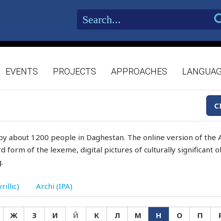
EVENTS
PROJECTS
APPROACHES
LANGUA
C
by about 1200 people in Daghestan. The online version of the A
d form of the lexeme, digital pictures of culturally significant
.
rillic)
Archi (IPA)
Ж
З
И
Й
К
Л
М
Н
О
П