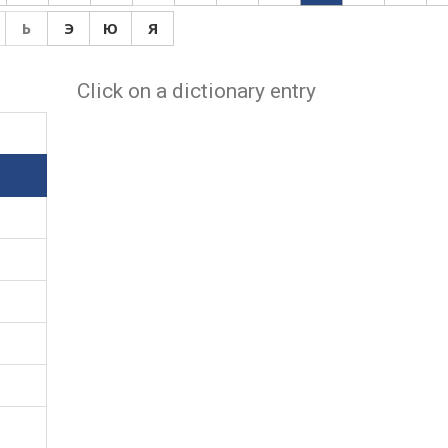
Ь
Э
Ю
Я
Click on a dictionary entry