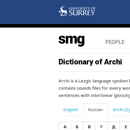
немножко
ненавидеть
ненадежный
PEOPLE
ненормальный
ненужный
Dictionary of Archi
необидный
Archi is a Lezgic language spoken 
необходимость
contains sounds files for every wor
sentences with interlinear glossing
необходимый
необычный
English
Russian
Archi (Cy
неожиданно
А
Б
В
Г
Д
Е