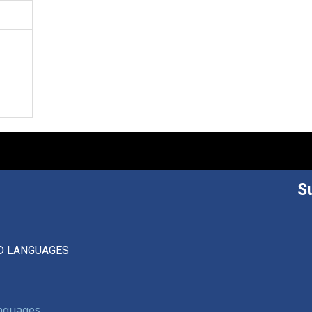
S
D LANGUAGES
anguages,