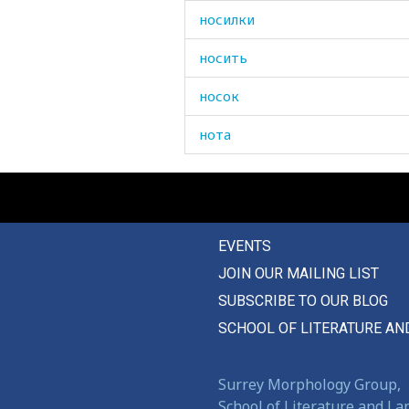
носилки
носить
носок
нота
ночевать
ночевка
EVENTS
ночной
JOIN OUR MAILING LIST
ночь
SUBSCRIBE TO OUR BLOG
ночью
SCHOOL OF LITERATURE AN
ноша
Surrey Morphology Group,
нравиться
School of Literature and L