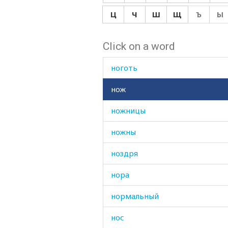
ногаец
Ц
Ч
Ш
Щ
Ъ
Ы
ногайка
Click on a word
ногайский
ноготь
нож
ножницы
ножны
ноздря
нора
нормальный
нос