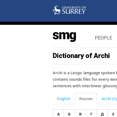
ничья
ниша
нищать
PEOPLE
нищенка
нищий
Dictionary of Archi
новорожденный
Archi is a Lezgic language spoken 
новости
contains sounds files for every wor
sentences with interlinear glossing
новость
новый
English
Russian
Archi (Cy
нога
А
Б
В
Г
Д
Е