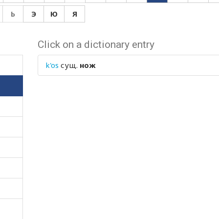
Ь
Э
Ю
Я
Click on a dictionary entry
k'os
сущ.
нож