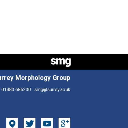
urrey Morphology Group
01483 686230
smg@surrey.ac.uk