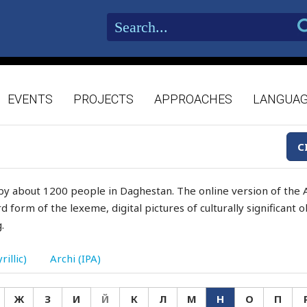
EVENTS
PROJECTS
APPROACHES
LANGUA
C
by about 1200 people in Daghestan. The online version of the A
d form of the lexeme, digital pictures of culturally significant
.
rillic)
Archi (IPA)
Ж
З
И
Й
К
Л
М
Н
О
П