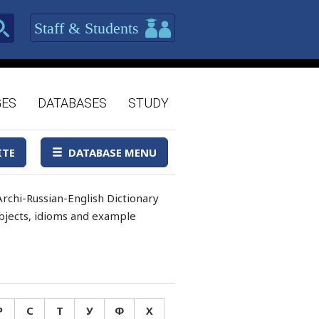
Staff & Students
GES
DATABASES
STUDY
ITE
DATABASE MENU
rchi-Russian-English Dictionary
 objects, idioms and example
Р
С
Т
У
Ф
Х