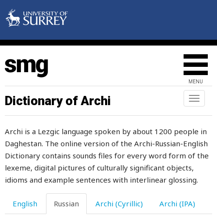
нагромождать
нагуливать
над
надевать
MENU
надежда
Dictionary of Archi
Toggl
naviga
надежный
Archi is a Lezgic language spoken by about 1200 people in
надеяться
Daghestan. The online version of the Archi-Russian-English
надоедание
Dictionary contains sounds files for every word form of the
lexeme, digital pictures of culturally significant objects,
надоедать
idioms and example sentences with interlinear glossing.
надоедливый
English
Russian
Archi (Cyrillic)
Archi (IPA)
надоесть