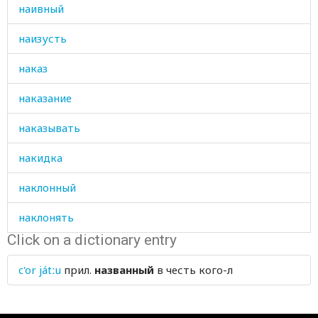
наивный
наизусть
наказ
наказание
наказывать
накидка
наклонный
наклонять
Click on a dictionary entry
наковальня
c'or játːu
прил.
названный
в честь кого-л
наконец
накоплять