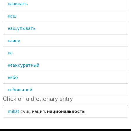
начинать
наш
нащупывать
наяву
не
неаккуратный
небо
небольшой
Click on a dictionary entry
небрежно
millát
сущ.
нация,
национальность
небрежный
небылицы