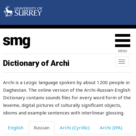
наследство
насмехаться
насморк
насовать
MENU
наставать
Dictionary of Archi
Toggl
naviga
наставление
Archi is a Lezgic language spoken by about 1200 people in
настолько
Daghestan. The online version of the Archi-Russian-English
настоящий
Dictionary contains sounds files for every word form of the
lexeme, digital pictures of culturally significant objects,
настроение
idioms and example sentences with interlinear glossing.
насыщенный
English
Russian
Archi (Cyrillic)
Archi (IPA)
натираться