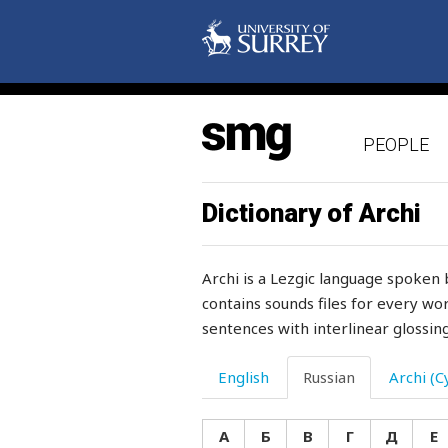
нагреваться
нагромождать
нагуливать
PEOPLE
над
надевать
Dictionary of Archi
надежда
Archi is a Lezgic language spoken 
надежный
contains sounds files for every wor
sentences with interlinear glossing
надеяться
надоедание
English
Russian
Archi (Cy
надоедать
А
Б
В
Г
Д
Е