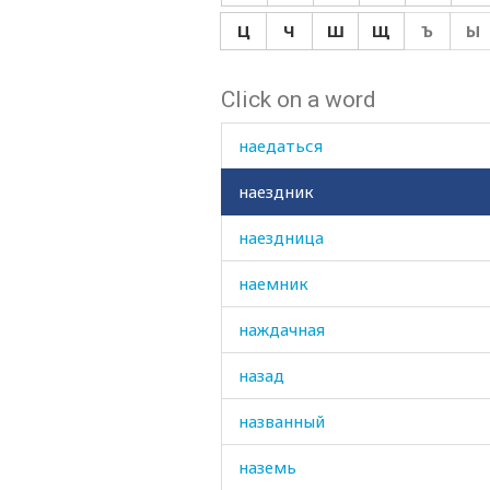
надоедливый
Ц
Ч
Ш
Щ
Ъ
Ы
надоесть
Click on a word
надувать
наедаться
наездник
наездница
наемник
наждачная
назад
названный
наземь