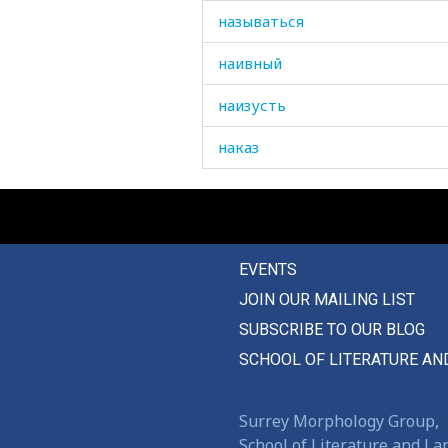
называться
наивный
наизусть
наказ
наказание
наказывать
EVENTS
накидка
JOIN OUR MAILING LIST
наклонный
SUBSCRIBE TO OUR BLOG
наклонять
SCHOOL OF LITERATURE AN
наковальня
Surrey Morphology Group,
наконец
School of Literature and L