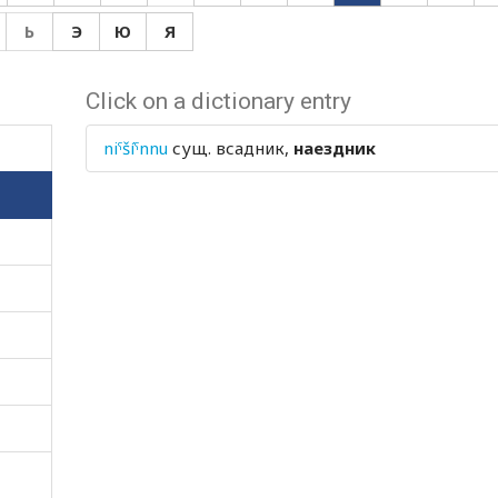
Ь
Э
Ю
Я
Click on a dictionary entry
niˤšíˤnnu
сущ.
всадник,
наездник