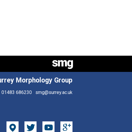
urrey Morphology Group
01483 686230
smg@surrey.ac.uk