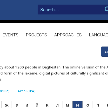
EVENTS
PROJECTS
APPROACHES
LANGUA
C
by about 1200 people in Daghestan. The online version of the A
d form of the lexeme, digital pictures of culturally significant
.
rillic)
Archi (IPA)
Ж
З
И
Й
К
Л
М
Н
О
П