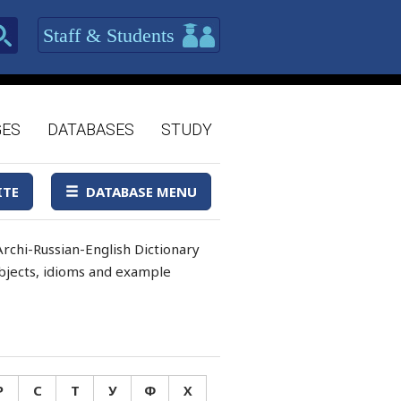
Staff & Students
GES
DATABASES
STUDY
ITE
DATABASE MENU
rchi-Russian-English Dictionary
 objects, idioms and example
Р
С
Т
У
Ф
Х