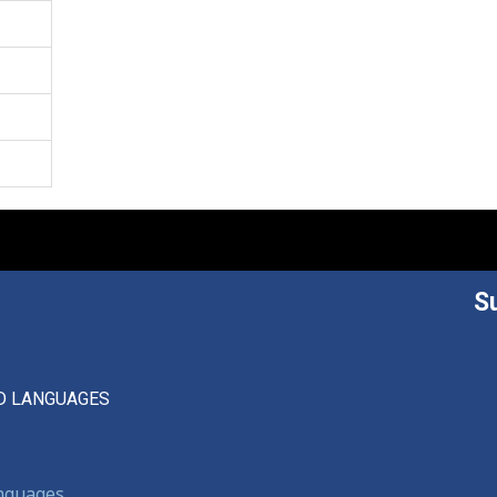
S
D LANGUAGES
anguages,