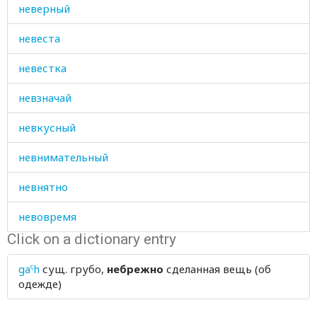
неверный
невеста
невестка
невзначай
невкусный
невнимательный
невнятно
невовремя
Click on a dictionary entry
невольник
gaˤh
сущ.
грубо,
небрежно
сделанная вещь (об
невольница
одежде)
невоспитанный