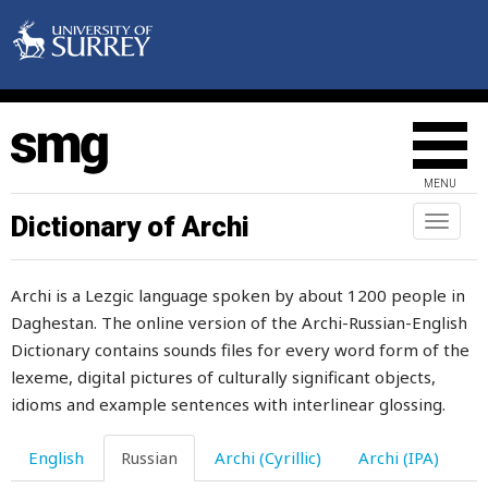
натравливать
наука
научить
научиться
MENU
нахал
Dictionary of Archi
Toggl
naviga
находить
Archi is a Lezgic language spoken by about 1200 people in
национальная
Daghestan. The online version of the Archi-Russian-English
национальность
Dictionary contains sounds files for every word form of the
lexeme, digital pictures of culturally significant objects,
нация
idioms and example sentences with interlinear glossing.
начало
English
Russian
Archi (Cyrillic)
Archi (IPA)
начинать