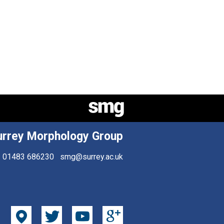
urrey Morphology Group
01483 686230
smg@surrey.ac.uk