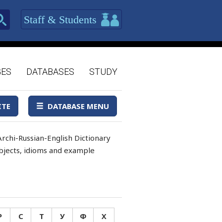
Staff & Students
GES
DATABASES
STUDY
ITE
DATABASE MENU
rchi-Russian-English Dictionary
 objects, idioms and example
Р
С
Т
У
Ф
Х