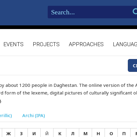
EVENTS
PROJECTS
APPROACHES
LANGUA
C
by about 1200 people in Daghestan. The online version of the A
d form of the lexeme, digital pictures of culturally significant
.
rillic)
Archi (IPA)
Ж
З
И
Й
К
Л
М
Н
О
П