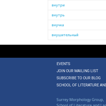
внутри
внутрь
внучка
внушительный
во
вовремя
EVENTS
вода
JOIN OUR MAILING LIST
водка
SUBSCRIBE TO OUR BLOG
водоем
SCHOOL OF LITERATURE AN
водохлеб
Surrey Morphology Group,
воевать
School of Literature and L