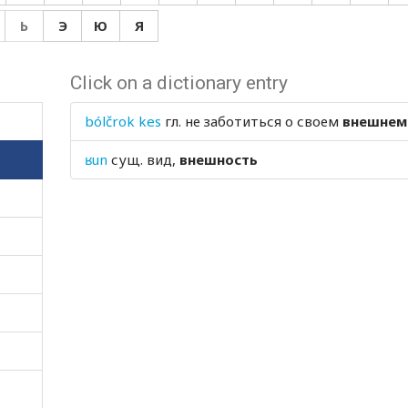
Ь
Э
Ю
Я
Click on a dictionary entry
bólčrok kes
гл.
не заботиться о своем
внешнем
ʁun
сущ.
вид,
внешность