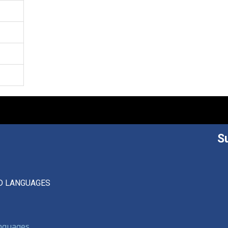
S
D LANGUAGES
anguages,