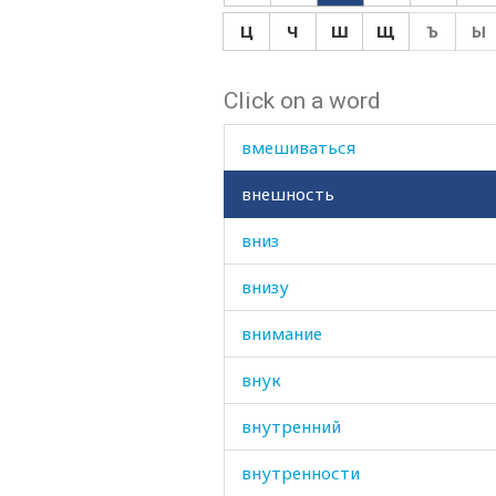
влиять
Ц
Ч
Ш
Щ
Ъ
Ы
влюбляться
Click on a word
вместе
вмешиваться
внешность
вниз
внизу
внимание
внук
внутренний
внутренности