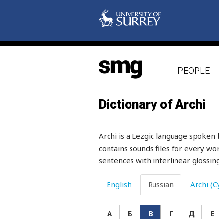
вкратце
вкус
вкусно
PEOPLE
вкусный
влагалище
Dictionary of Archi
владельец
Archi is a Lezgic language spoken 
владение
contains sounds files for every wor
sentences with interlinear glossing
власть
влечение
English
Russian
Archi (Cy
влияние
А
Б
В
Г
Д
Е