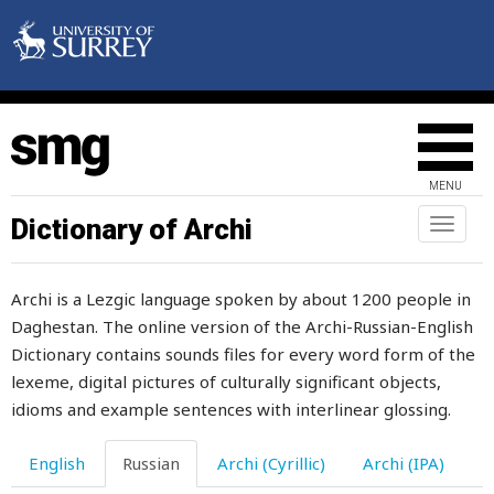
весенний
весна
весной
веснушка
MENU
вести
Dictionary of Archi
Toggl
naviga
весы
Archi is a Lezgic language spoken by about 1200 people in
весь
Daghestan. The online version of the Archi-Russian-English
ветер
Dictionary contains sounds files for every word form of the
lexeme, digital pictures of culturally significant objects,
ветка
idioms and example sentences with interlinear glossing.
ветреный
English
Russian
Archi (Cyrillic)
Archi (IPA)
вечерний