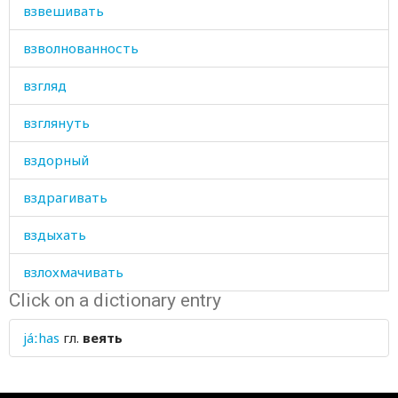
взвешивать
взволнованность
взгляд
взглянуть
вздорный
вздрагивать
вздыхать
взлохмачивать
Click on a dictionary entry
взорваться
jáːhas
гл.
веять
взрослеть
взрослый