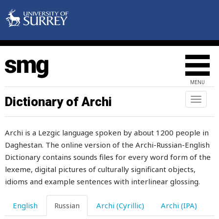
вата
ваш
вблизи
вброд
MENU
вверх
Dictionary of Archi
Toggl
naviga
вверху
Archi is a Lezgic language spoken by about 1200 people in
вдобавок
Daghestan. The online version of the Archi-Russian-English
вдова
Dictionary contains sounds files for every word form of the
lexeme, digital pictures of culturally significant objects,
вдруг
idioms and example sentences with interlinear glossing.
ведро
English
Russian
Archi (Cyrillic)
Archi (IPA)
ведьма