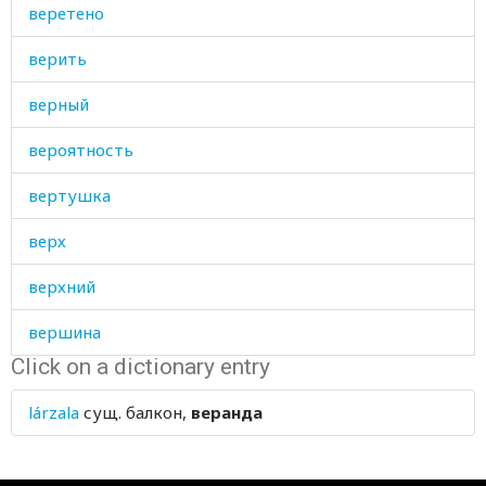
веретено
верить
верный
вероятность
вертушка
верх
верхний
вершина
Click on a dictionary entry
вес
lárzala
сущ.
балкон,
веранда
веселиться
весело