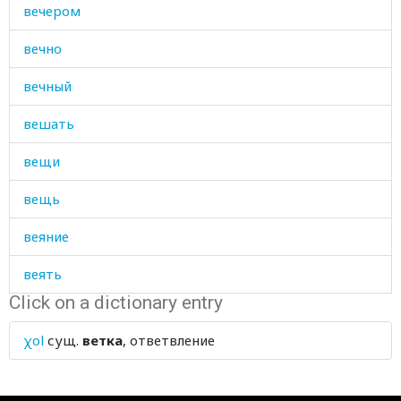
вечером
вечно
вечный
вешать
вещи
вещь
веяние
веять
Click on a dictionary entry
взаймы
χol
сущ.
ветка
, ответвление
взбивать
взвешивать