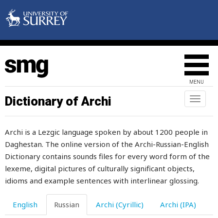
вероятность
вертушка
верх
верхний
MENU
вершина
Dictionary of Archi
Toggl
naviga
вес
Archi is a Lezgic language spoken by about 1200 people in
веселиться
Daghestan. The online version of the Archi-Russian-English
весело
Dictionary contains sounds files for every word form of the
lexeme, digital pictures of culturally significant objects,
веселый
idioms and example sentences with interlinear glossing.
веселье
English
Russian
Archi (Cyrillic)
Archi (IPA)
весенний