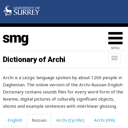
воровство
ворожить
ворон
воронка
MENU
ворота
Dictionary of Archi
Toggl
naviga
воротник
Archi is a Lezgic language spoken by about 1200 people in
ворох
Daghestan. The online version of the Archi-Russian-English
ворчать
Dictionary contains sounds files for every word form of the
lexeme, digital pictures of culturally significant objects,
восемь
idioms and example sentences with interlinear glossing.
восемьдесят
English
Russian
Archi (Cyrillic)
Archi (IPA)
воск