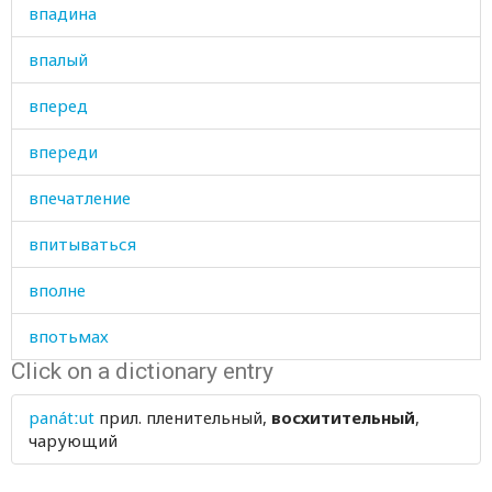
впадина
впалый
вперед
впереди
впечатление
впитываться
вполне
впотьмах
Click on a dictionary entry
впредь
panátːut
прил.
пленительный,
восхитительный
,
впрок
чарующий
впустую