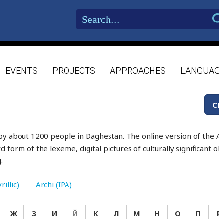
EVENTS
PROJECTS
APPROACHES
LANGUA
C
by about 1200 people in Daghestan. The online version of the A
d form of the lexeme, digital pictures of culturally significant
.
rillic)
Archi (IPA)
Ж
З
И
Й
К
Л
М
Н
О
П