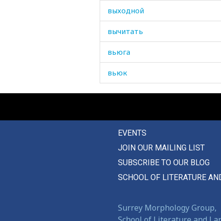
выходной
вычитать
вьюга
вьюк
вязанка
вязаный
EVENTS
вязать
JOIN OUR MAILING LIST
вялый
SUBSCRIBE TO OUR BLOG
вянуть
SCHOOL OF LITERATURE AN
Surrey Morphology Group,
School of Literature and L