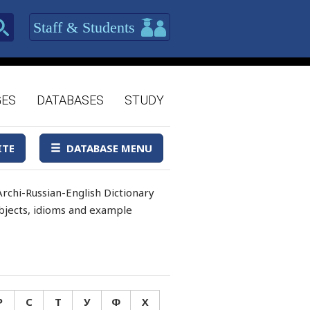
Staff & Students
GES
DATABASES
STUDY
ITE
DATABASE MENU
rchi-Russian-English Dictionary
 objects, idioms and example
Р
С
Т
У
Ф
Х