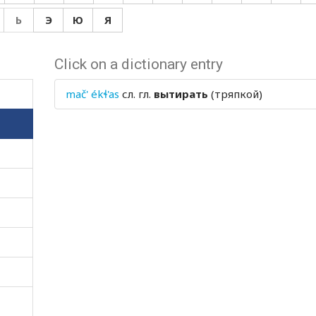
Ь
Э
Ю
Я
Click on a dictionary entry
mač' ékɬ'as
сл. гл.
вытирать
(тряпкой)