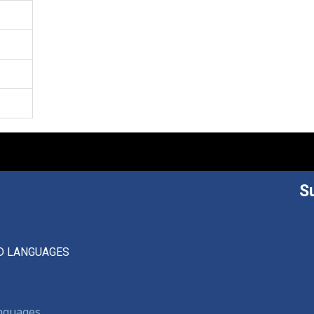
S
D LANGUAGES
anguages,