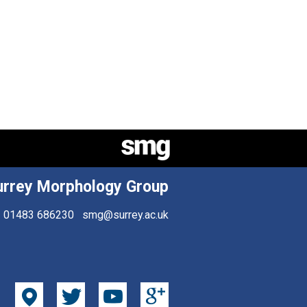
urrey Morphology Group
01483 686230
smg@surrey.ac.uk