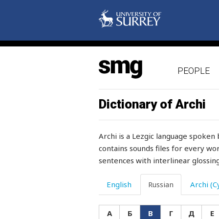
высокий
высоко
высокомерие
PEOPLE
высокомерничать
высокомерный
Dictionary of Archi
высота
Archi is a Lezgic language spoken 
выстрел
contains sounds files for every wor
sentences with interlinear glossing
выступ
выступать
English
Russian
Archi (Cy
выступающий
А
Б
В
Г
Д
Е