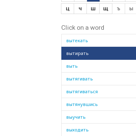
высыпать
Ц
Ч
Ш
Щ
Ъ
Ы
высыхание
Click on a word
высыхать
вытекать
вытирать
выть
вытягивать
вытягиваться
вытянувшись
выучить
выходить