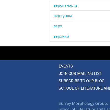
вероятность
вертушка
верх
верхний
вершина
вес
EVENTS
веселиться
JOIN OUR MAILING LIST
весело
SUBSCRIBE TO OUR BLOG
веселый
SCHOOL OF LITERATURE AN
веселье
Surrey Morphology Group,
весенний
School of Literature and L