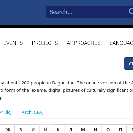
EVENTS
PROJECTS
APPROACHES
LANGUA
C
by about 1200 people in Daghestan. The online version of the A
d form of the lexeme, digital pictures of culturally significant
.
rillic)
Archi (IPA)
Ж
З
И
Й
К
Л
М
Н
О
П