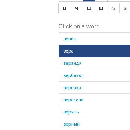
веко
Ц
Ч
Ш
Щ
Ъ
Ы
вельвет
Click on a word
вена
веник
вера
веранда
верблюд
веревка
веретено
верить
верный