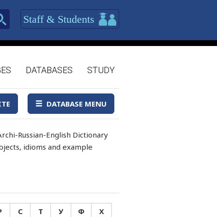
Staff & Students
GES
DATABASES
STUDY
ITE
DATABASE MENU
rchi-Russian-English Dictionary
 objects, idioms and example
Р
С
Т
У
Ф
Х