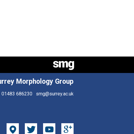
urrey Morphology Group
01483 686230
smg@surrey.ac.uk