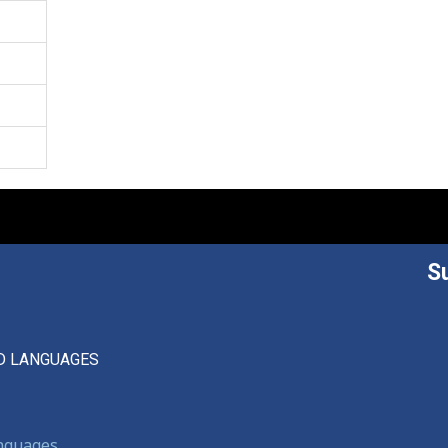
S
D LANGUAGES
anguages,