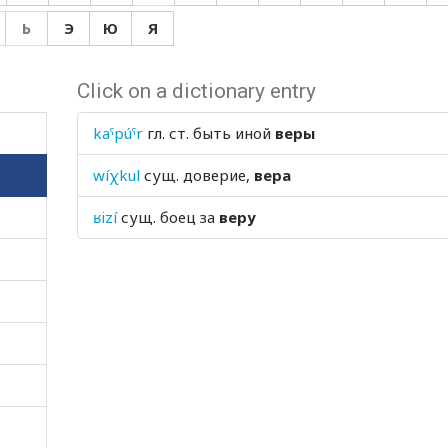
Ь
Э
Ю
Я
Click on a dictionary entry
kaˤpúˤr
гл. ст.
быть иной
веры
wíχkul
сущ.
доверие,
вера
ʁizí
сущ.
боец за
веру