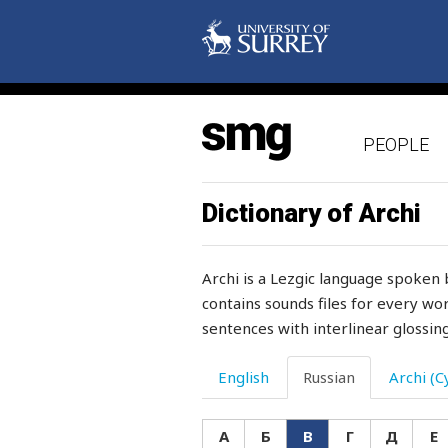
вброд
вверх
вверху
PEOPLE
вдобавок
вдова
Dictionary of Archi
вдруг
Archi is a Lezgic language spoken 
ведро
contains sounds files for every wor
sentences with interlinear glossing
ведьма
везде
English
Russian
Archi (Cy
везение
А
Б
В
Г
Д
Е