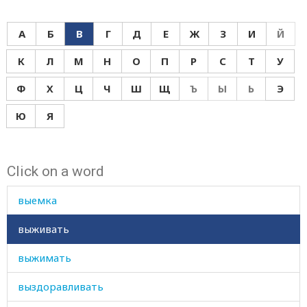
выгонять
А
Б
В
Г
Д
Е
Ж
З
И
Й
выдающийся
К
Л
М
Н
О
П
Р
С
Т
У
выделение
Ф
Х
Ц
Ч
Ш
Щ
Ъ
Ы
Ь
Э
выделяться
Ю
Я
выделяющийся
Click on a word
выдыхать
выемка
выживать
выжимать
выздоравливать