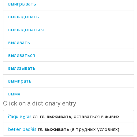
выигрывать
выкладывать
выкладываться
выливать
выливаться
вылизывать
вымирать
вымя
Click on a dictionary entry
выносливость
č'águ éχːas
сл. гл.
выживать
, оставаться в живых
выносливый
bet'ér baqˤás
гл.
выживать
(в трудных условиях)
выпендриваться