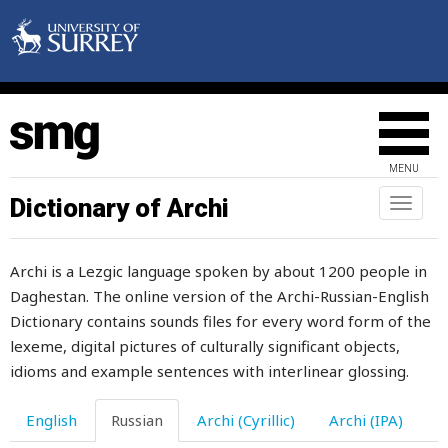
въедаться
въявь
выбирать
выбоина
MENU
выборы
Dictionary of Archi
Toggl
naviga
выбрасывать
Archi is a Lezgic language spoken by about 1200 people in
вывихнуться
Daghestan. The online version of the Archi-Russian-English
выворачивать
Dictionary contains sounds files for every word form of the
lexeme, digital pictures of culturally significant objects,
выговор
idioms and example sentences with interlinear glossing.
выгода
English
Russian
Archi (Cyrillic)
Archi (IPA)
выгон