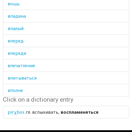
вошь
впадина
впалый
вперед
впереди
впечатление
впитываться
вполне
Click on a dictionary entry
впотьмах
pírχbos
гл.
вспыхивать,
воспламеняться
впредь
впрок