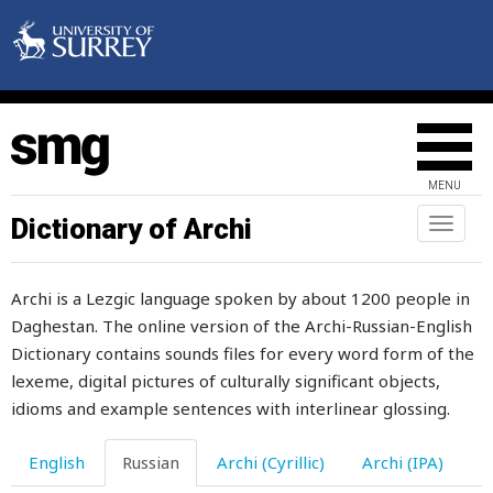
воровать
воровство
ворожить
ворон
MENU
воронка
Dictionary of Archi
Toggl
naviga
ворота
Archi is a Lezgic language spoken by about 1200 people in
воротник
Daghestan. The online version of the Archi-Russian-English
ворох
Dictionary contains sounds files for every word form of the
lexeme, digital pictures of culturally significant objects,
ворчать
idioms and example sentences with interlinear glossing.
восемь
English
Russian
Archi (Cyrillic)
Archi (IPA)
восемьдесят