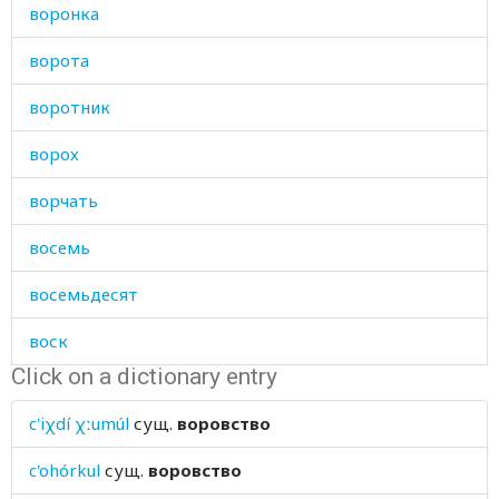
воронка
ворота
воротник
ворох
ворчать
восемь
восемьдесят
воск
Click on a dictionary entry
воскресенье
c'iχdí χːumúl
сущ.
воровство
воспаление
c'ohórkul
сущ.
воровство
воспаляться