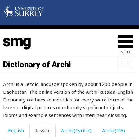
волк
волна
волноваться
волос
MENU
волосы
Dictionary of Archi
Toggl
naviga
волчок
Archi is a Lezgic language spoken by about 1200 people in
волшебно
Daghestan. The online version of the Archi-Russian-English
вольность
Dictionary contains sounds files for every word form of the
lexeme, digital pictures of culturally significant objects,
воля
idioms and example sentences with interlinear glossing.
вонь
English
Russian
Archi (Cyrillic)
Archi (IPA)
вонючий