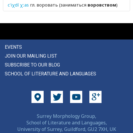
c'iχdí χːas
гл.
воровать (заниматься
воровством
)
воспитание
воспитанность
воспитывать
воспламеняться
EVENTS
JOIN OUR MAILING LIST
восхитительный
SUBSCRIBE TO OUR BLOG
вот
SCHOOL OF LITERATURE AND LANGUAGES
вошь
впадина
впалый
Surrey Morphology Group,
вперед
School of Literature and Languages,
University of Surrey, Guildford, GU2 7XH, UK
впереди