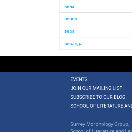
вена
веник
вера
веранда
верблюд
веревка
EVENTS
веретено
JOIN OUR MAILING LIST
верить
SUBSCRIBE TO OUR BLOG
верный
SCHOOL OF LITERATURE AN
вероятность
Surrey Morphology Group,
вертушка
School of Literature and L