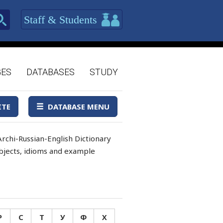
Staff & Students
GES
DATABASES
STUDY
ITE
DATABASE MENU
rchi-Russian-English Dictionary
 objects, idioms and example
Р
С
Т
У
Ф
Х