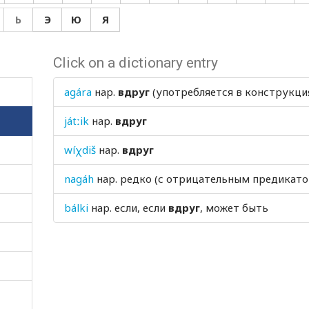
Ь
Э
Ю
Я
Click on a dictionary entry
agára
нар.
вдруг
(употребляется в конструкциях
játːik
нар.
вдруг
wíχdiš
нар.
вдруг
nagáh
нар.
редко (с отрицательным предикато
bálki
нар.
если, если
вдруг
, может быть