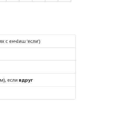
 с енчIиш ‘если’)
м), если
вдруг