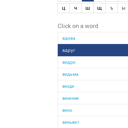
вверх
Ц
Ч
Ш
Щ
Ъ
Ы
вверху
Click on a word
вдобавок
вдова
вдруг
ведро
ведьма
везде
везение
веко
вельвет