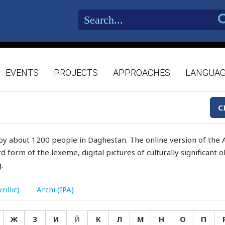
EVENTS
PROJECTS
APPROACHES
LANGUA
C
by about 1200 people in Daghestan. The online version of the A
d form of the lexeme, digital pictures of culturally significant
.
rillic)
Archi (IPA)
Ж
З
И
Й
К
Л
М
Н
О
П