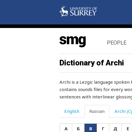
вазелин
вакса
валить
PEOPLE
варежка
варить
Dictionary of Archi
вариться
Archi is a Lezgic language spoken 
вата
contains sounds files for every wor
sentences with interlinear glossing
ваш
вблизи
English
Russian
Archi (Cy
вброд
А
Б
В
Г
Д
Е