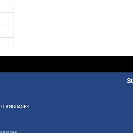
S
D LANGUAGES
anguages,