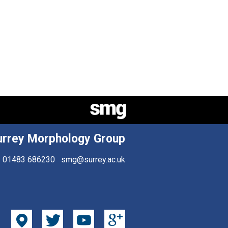
urrey Morphology Group
01483 686230
smg@surrey.ac.uk