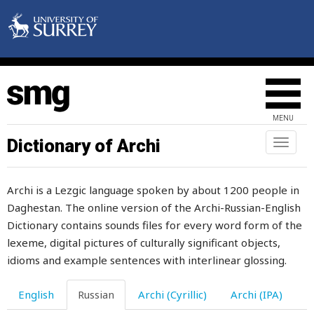
внутренний
внутренности
внутри
внутрь
MENU
внучка
Dictionary of Archi
Toggl
naviga
внушительный
Archi is a Lezgic language spoken by about 1200 people in
во
Daghestan. The online version of the Archi-Russian-English
вовремя
Dictionary contains sounds files for every word form of the
lexeme, digital pictures of culturally significant objects,
вода
idioms and example sentences with interlinear glossing.
водка
English
Russian
Archi (Cyrillic)
Archi (IPA)
водоем