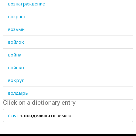
вознаграждение
возраст
возьми
войлок
война
войско
вокруг
волдырь
Click on a dictionary entry
волк
ócis
гл.
возделывать
землю
волна
волноваться