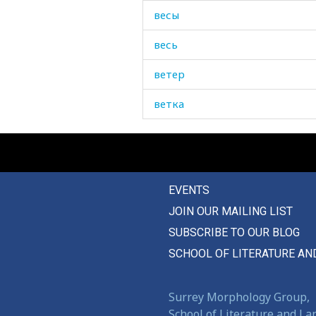
весы
весь
ветер
ветка
ветреный
вечерний
EVENTS
вечером
JOIN OUR MAILING LIST
вечно
SUBSCRIBE TO OUR BLOG
вечный
SCHOOL OF LITERATURE AN
вешать
Surrey Morphology Group,
вещи
School of Literature and L