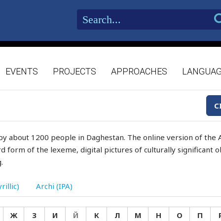
EVENTS
PROJECTS
APPROACHES
LANGUA
C
by about 1200 people in Daghestan. The online version of the A
d form of the lexeme, digital pictures of culturally significant
.
rillic)
Archi (IPA)
Ж
З
И
Й
К
Л
М
Н
О
П