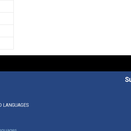
S
D LANGUAGES
anguages,