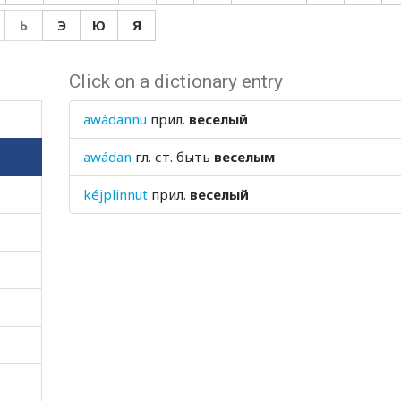
Ь
Э
Ю
Я
Click on a dictionary entry
awádannu
прил.
веселый
awádan
гл. ст.
быть
веселым
kéjplinnut
прил.
веселый