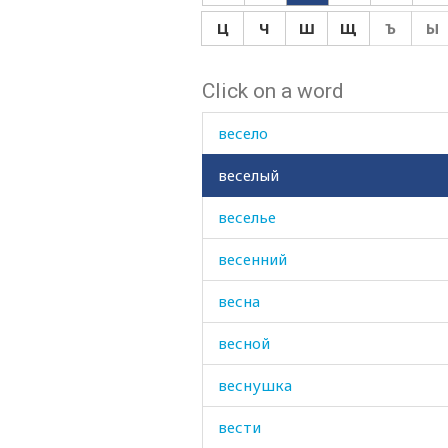
вершина
Ц
Ч
Ш
Щ
Ъ
Ы
вес
Click on a word
веселиться
весело
веселый
веселье
весенний
весна
весной
веснушка
вести