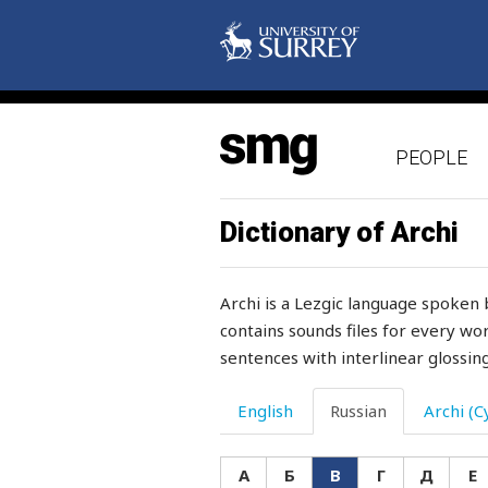
веранда
верблюд
веревка
PEOPLE
веретено
верить
Dictionary of Archi
верный
Archi is a Lezgic language spoken 
вероятность
contains sounds files for every wor
sentences with interlinear glossing
вертушка
верх
English
Russian
Archi (Cy
верхний
А
Б
В
Г
Д
Е