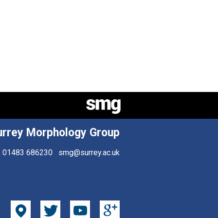
urrey Morphology Group
01483 686230
smg@surrey.ac.uk