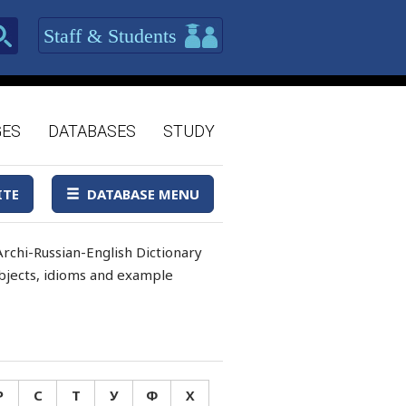
Staff & Students
GES
DATABASES
STUDY
ITE
DATABASE MENU
rchi-Russian-English Dictionary
 objects, idioms and example
Р
С
Т
У
Ф
Х