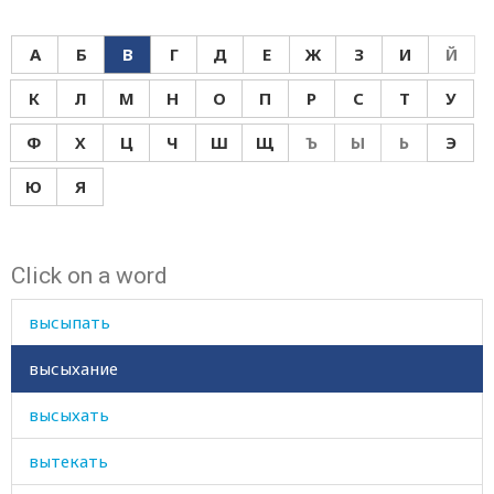
высокомерный
А
Б
В
Г
Д
Е
Ж
З
И
Й
высота
К
Л
М
Н
О
П
Р
С
Т
У
выстрел
Ф
Х
Ц
Ч
Ш
Щ
Ъ
Ы
Ь
Э
выступ
Ю
Я
выступать
Click on a word
выступающий
высыпать
высыхание
высыхать
вытекать