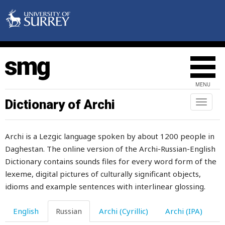
выражаться
вырастать
выращивать
вырез
MENU
вырубать
Dictionary of Archi
Toggl
naviga
вырываться
Archi is a Lezgic language spoken by about 1200 people in
высовывать
Daghestan. The online version of the Archi-Russian-English
высокий
Dictionary contains sounds files for every word form of the
lexeme, digital pictures of culturally significant objects,
высоко
idioms and example sentences with interlinear glossing.
высокомерие
English
Russian
Archi (Cyrillic)
Archi (IPA)
высокомерничать