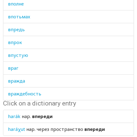
вполне
впотьмах
впредь
впрок
впустую
враг
вражда
враждебность
Click on a dictionary entry
вранье
harák
нар.
впереди
врать
haráχut
нар.
через пространство
впереди
врач