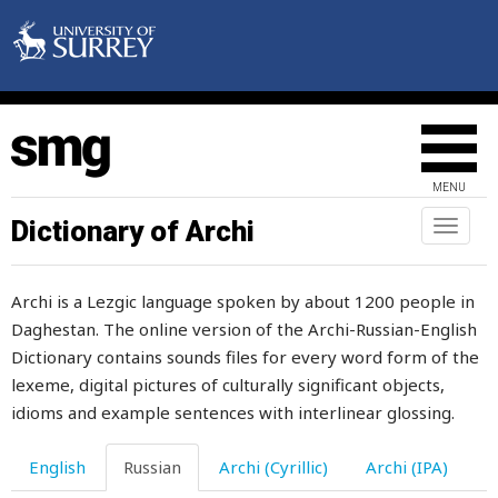
ворох
ворчать
восемь
восемьдесят
MENU
воск
Dictionary of Archi
Toggl
naviga
воскресенье
Archi is a Lezgic language spoken by about 1200 people in
воспаление
Daghestan. The online version of the Archi-Russian-English
воспаляться
Dictionary contains sounds files for every word form of the
lexeme, digital pictures of culturally significant objects,
воспитание
idioms and example sentences with interlinear glossing.
воспитанность
English
Russian
Archi (Cyrillic)
Archi (IPA)
воспитывать