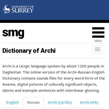
крыша
крышка
крюк
крючок
MENU
кто
Dictionary of Archi
Toggl
naviga
кто-нибудь
Archi is a Lezgic language spoken by about 1200 people in
кто-то
Daghestan. The online version of the Archi-Russian-English
кубачинец
Dictionary contains sounds files for every word form of the
lexeme, digital pictures of culturally significant objects,
кубачинка
idioms and example sentences with interlinear glossing.
кувалда
English
Russian
Archi (Cyrillic)
Archi (IPA)
кувшин