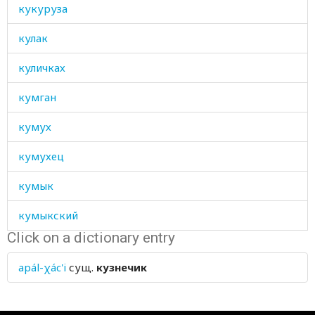
кукуруза
кулак
куличках
кумган
кумух
кумухец
кумык
кумыкский
Click on a dictionary entry
кумычка
apál-χác'i
сущ.
кузнечик
куница
купаться