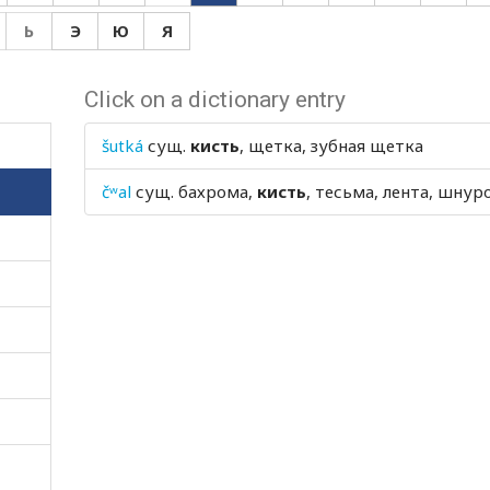
Ь
Э
Ю
Я
Click on a dictionary entry
šutká
сущ.
кисть
, щетка, зубная щетка
čʷal
сущ.
бахрома,
кисть
, тесьма, лента, шнур