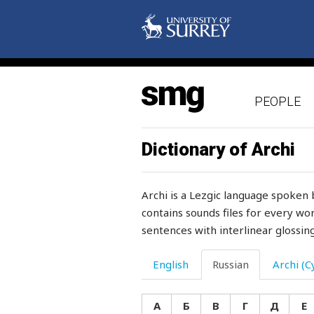
кидать
кизил
кизяк
PEOPLE
килограмм
кинжал
Dictionary of Archi
кинотеатр
Archi is a Lezgic language spoken 
кипа
contains sounds files for every wor
sentences with interlinear glossing
кипеть
кипятить
English
Russian
Archi (Cy
кирка
А
Б
В
Г
Д
Е