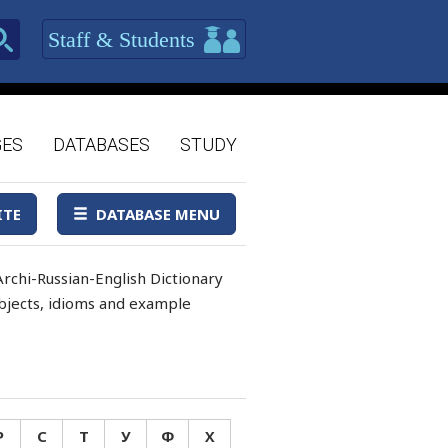
Staff & Students
GES
DATABASES
STUDY
ITE
DATABASE MENU
rchi-Russian-English Dictionary
 objects, idioms and example
Р
С
Т
У
Ф
Х