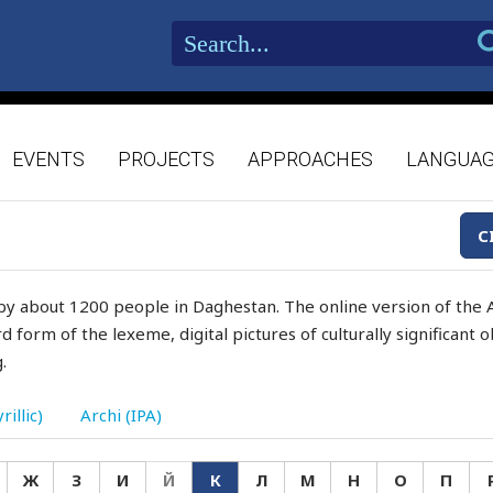
EVENTS
PROJECTS
APPROACHES
LANGUA
C
by about 1200 people in Daghestan. The online version of the A
d form of the lexeme, digital pictures of culturally significant
.
rillic)
Archi (IPA)
Ж
З
И
Й
К
Л
М
Н
О
П