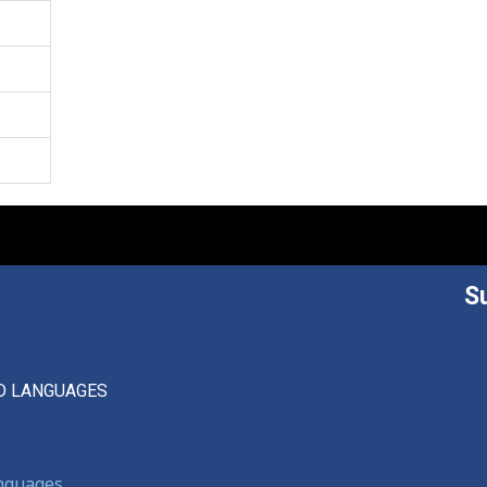
S
D LANGUAGES
anguages,