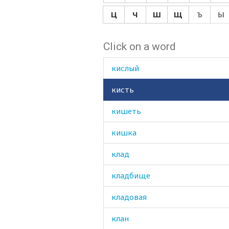
кисловатый
Ц
Ч
Ш
Щ
Ъ
Ы
кисломолочный
Click on a word
кислота
кислый
кисть
кишеть
кишка
клад
кладбище
кладовая
клан