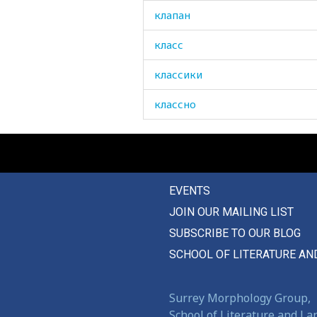
клапан
класс
классики
классно
классный
класть
EVENTS
клевать
JOIN OUR MAILING LIST
клевер
SUBSCRIBE TO OUR BLOG
клеветать
SCHOOL OF LITERATURE AN
клей
Surrey Morphology Group,
клетка
School of Literature and L