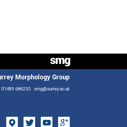
urrey Morphology Group
01483 686230
smg@surrey.ac.uk