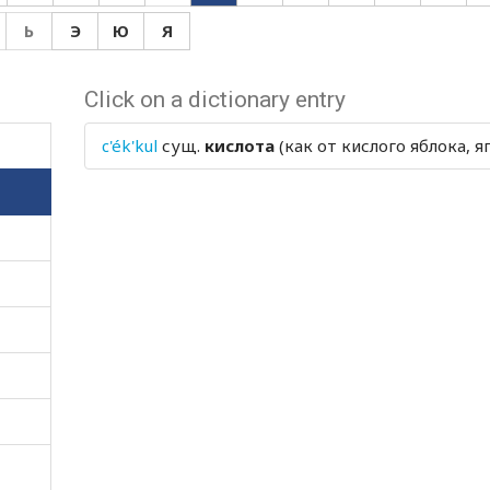
Ь
Э
Ю
Я
Click on a dictionary entry
c'ék'kul
сущ.
кислота
(как от кислого яблока, я