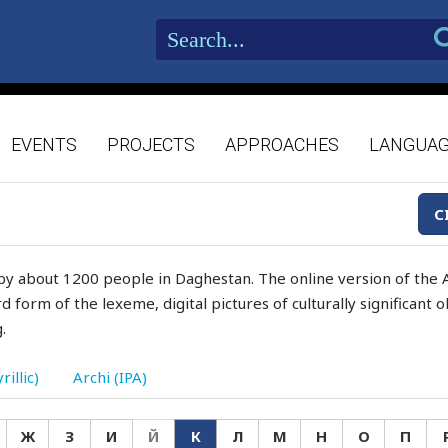
EVENTS
PROJECTS
APPROACHES
LANGUA
C
by about 1200 people in Daghestan. The online version of the A
d form of the lexeme, digital pictures of culturally significant
.
rillic)
Archi (IPA)
Ж
З
И
Й
К
Л
М
Н
О
П