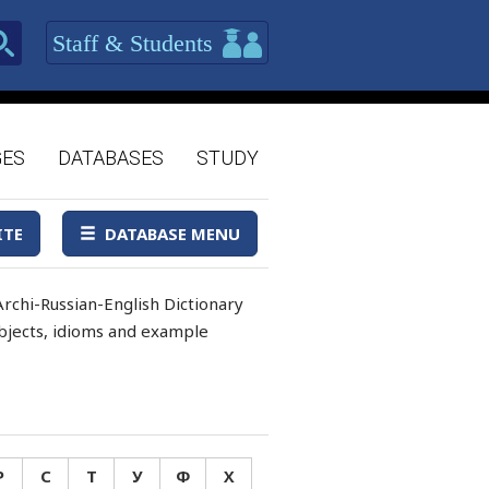
Staff & Students
GES
DATABASES
STUDY
ITE
DATABASE MENU
rchi-Russian-English Dictionary
 objects, idioms and example
Р
С
Т
У
Ф
Х