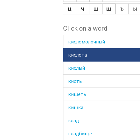
кипятить
Ц
Ч
Ш
Щ
Ъ
Ы
кирка
Click on a word
кисловатый
кисломолочный
кислота
кислый
кисть
кишеть
кишка
клад
кладбище