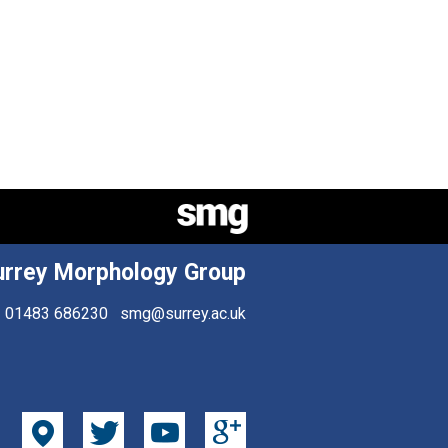
urrey Morphology Group
01483 686230
smg@surrey.ac.uk