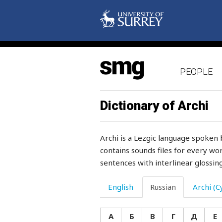
керосинка
кивать
кидать
PEOPLE
кизил
кизяк
Dictionary of Archi
килограмм
Archi is a Lezgic language spoken 
кинжал
contains sounds files for every wor
sentences with interlinear glossing
кинотеатр
кипа
English
Russian
Archi (Cy
кипеть
А
Б
В
Г
Д
Е