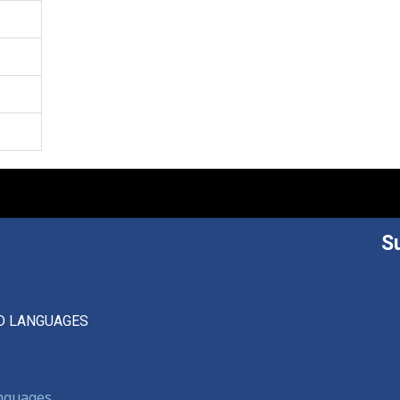
S
D LANGUAGES
anguages,