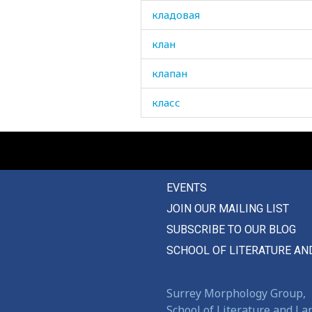
кладовая
клан
клапан
класс
классики
классно
EVENTS
классный
JOIN OUR MAILING LIST
класть
SUBSCRIBE TO OUR BLOG
клевать
SCHOOL OF LITERATURE AN
клевер
Surrey Morphology Group,
клеветать
School of Literature and L