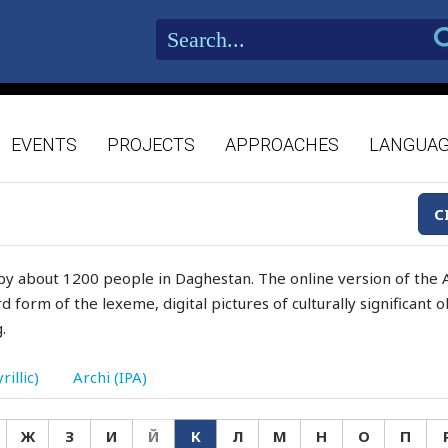
EVENTS
PROJECTS
APPROACHES
LANGUA
C
by about 1200 people in Daghestan. The online version of the A
d form of the lexeme, digital pictures of culturally significant
.
rillic)
Archi (IPA)
Ж
З
И
Й
К
Л
М
Н
О
П