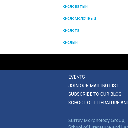
кисловатый
кисломолочный
кислота
кислый
кисть
кишеть
EVENTS
кишка
JOIN OUR MAILING LIST
клад
SUBSCRIBE TO OUR BLOG
кладбище
SCHOOL OF LITERATURE AN
кладовая
Surrey Morphology Group,
клан
School of Literature and L