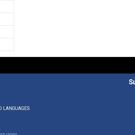
S
D LANGUAGES
anguages,