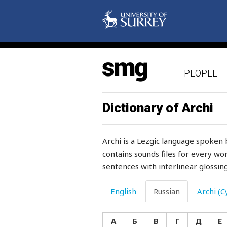
качели
качество
каша
PEOPLE
кашлять
квадрат
Dictionary of Archi
келья
Archi is a Lezgic language spoken 
керамика
contains sounds files for every wor
sentences with interlinear glossing
кервель
керосин
English
Russian
Archi (Cy
керосинка
А
Б
В
Г
Д
Е