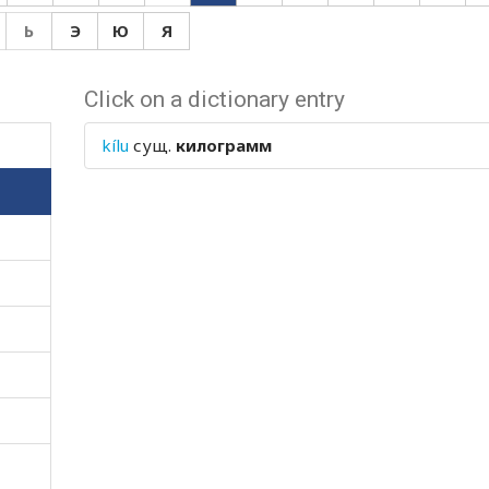
Ь
Э
Ю
Я
Click on a dictionary entry
kílu
сущ.
килограмм