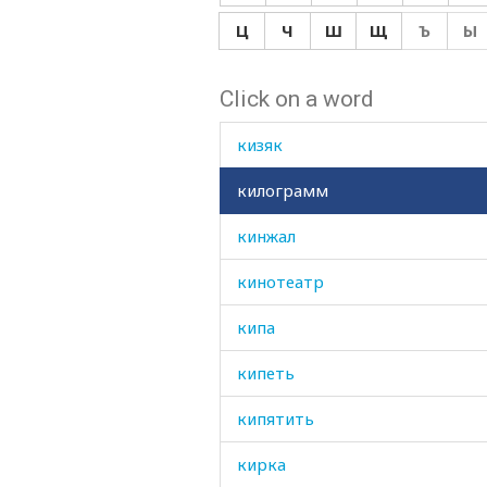
кивать
Ц
Ч
Ш
Щ
Ъ
Ы
кидать
Click on a word
кизил
кизяк
килограмм
кинжал
кинотеатр
кипа
кипеть
кипятить
кирка