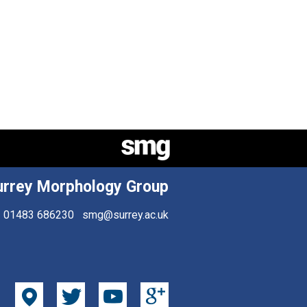
urrey Morphology Group
01483 686230
smg@surrey.ac.uk