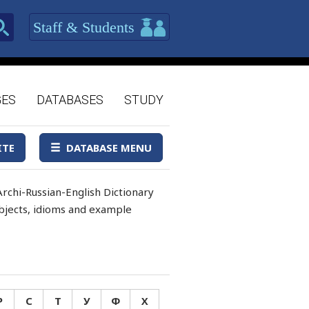
Staff & Students
GES
DATABASES
STUDY
ITE
DATABASE MENU
rchi-Russian-English Dictionary
 objects, idioms and example
Р
С
Т
У
Ф
Х