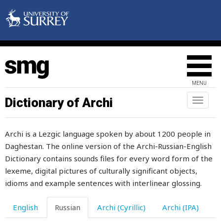
козни
козырек
козявка
кокетка
MENU
кокетливая
Dictionary of Archi
Toggl
naviga
колбаса
Archi is a Lezgic language spoken by about 1200 people in
колебаться
Daghestan. The online version of the Archi-Russian-English
колено
Dictionary contains sounds files for every word form of the
lexeme, digital pictures of culturally significant objects,
колесо
idioms and example sentences with interlinear glossing.
количество
English
Russian
Archi (Cyrillic)
Archi (IPA)
коллективный