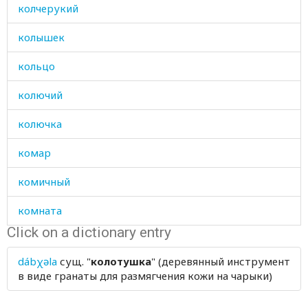
колчерукий
колышек
кольцо
колючий
колючка
комар
комичный
комната
Click on a dictionary entry
комок
dábχəla
сущ.
"
колотушка
" (деревянный инструмент
компания
в виде гранаты для размягчения кожи на чарыки)
конец