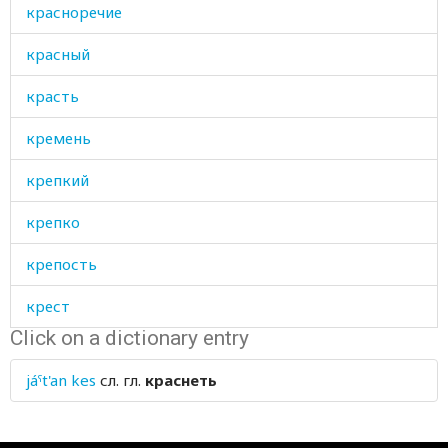
красноречие
красный
красть
кремень
крепкий
крепко
крепость
крест
Click on a dictionary entry
крестец
jáˤt'an kes
сл. гл.
краснеть
кривой
крик