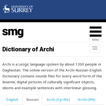
костный
косточка
кость
косуля
MENU
косьба
Dictionary of Archi
Toggl
naviga
косяк
Archi is a Lezgic language spoken by about 1200 people in
котел
Daghestan. The online version of the Archi-Russian-English
который
Dictionary contains sounds files for every word form of the
lexeme, digital pictures of culturally significant objects,
который-нибудь
idioms and example sentences with interlinear glossing.
кошелек
English
Russian
Archi (Cyrillic)
Archi (IPA)
кошка