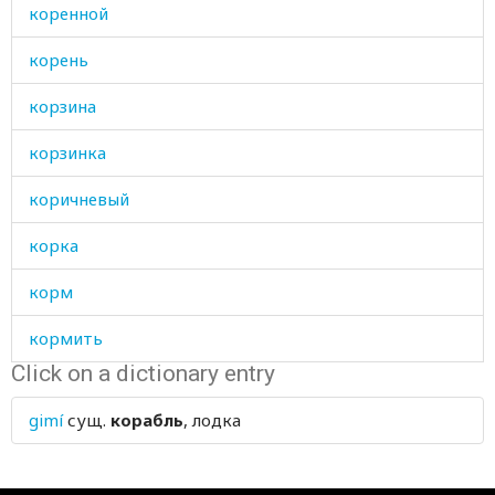
коренной
корень
корзина
корзинка
коричневый
корка
корм
кормить
Click on a dictionary entry
кормушка
gimí
сущ.
корабль
, лодка
коробочка
корова