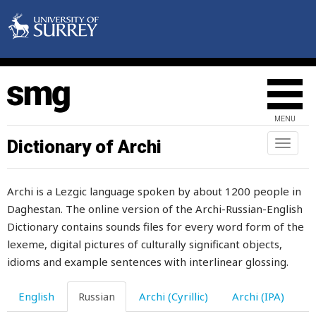
конец
конечно
конечности
конечность
MENU
конопля
Dictionary of Archi
Toggl
naviga
контакты
Archi is a Lezgic language spoken by about 1200 people in
контроль
Daghestan. The online version of the Archi-Russian-English
конфета
Dictionary contains sounds files for every word form of the
lexeme, digital pictures of culturally significant objects,
конфорка
idioms and example sentences with interlinear glossing.
конце
English
Russian
Archi (Cyrillic)
Archi (IPA)
концов