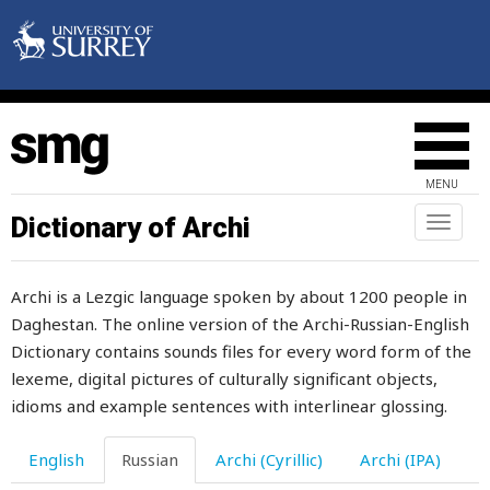
какашка
какой
какой-нибудь
какой-то
MENU
кал
Dictionary of Archi
Toggl
naviga
калитка
Archi is a Lezgic language spoken by about 1200 people in
калоша
Daghestan. The online version of the Archi-Russian-English
каменный
Dictionary contains sounds files for every word form of the
lexeme, digital pictures of culturally significant objects,
каменщик
idioms and example sentences with interlinear glossing.
камень
English
Russian
Archi (Cyrillic)
Archi (IPA)
камера