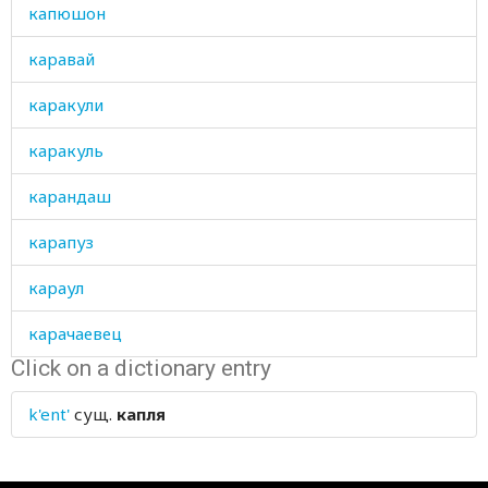
капюшон
каравай
каракули
каракуль
карандаш
карапуз
караул
карачаевец
Click on a dictionary entry
карачаевка
k'ent'
сущ.
капля
каркас
каркать