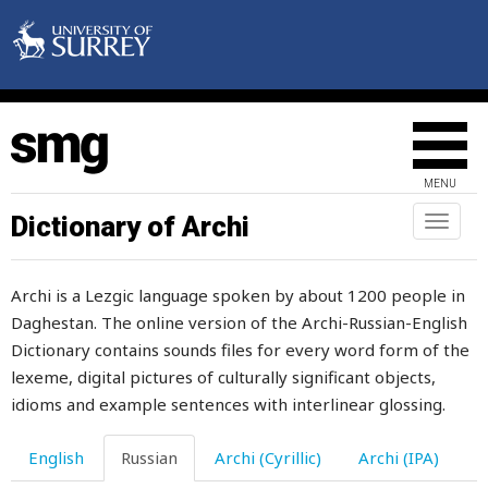
класс
классики
классно
классный
MENU
класть
Dictionary of Archi
Toggl
naviga
клевать
Archi is a Lezgic language spoken by about 1200 people in
клевер
Daghestan. The online version of the Archi-Russian-English
клеветать
Dictionary contains sounds files for every word form of the
lexeme, digital pictures of culturally significant objects,
клей
idioms and example sentences with interlinear glossing.
клетка
English
Russian
Archi (Cyrillic)
Archi (IPA)
клещ