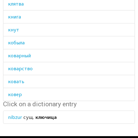
клятва
книга
кнут
кобыла
коварный
коварство
ковать
ковер
Click on a dictionary entry
коврик
níbzur
сущ.
ключица
ковшик
ковырять