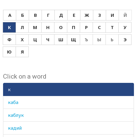
А
Б
В
Г
Д
Е
Ж
З
И
Й
К
Л
М
Н
О
П
Р
С
Т
У
Ф
Х
Ц
Ч
Ш
Щ
Ъ
Ы
Ь
Э
Ю
Я
Click on a word
к
каба
каблук
кадий