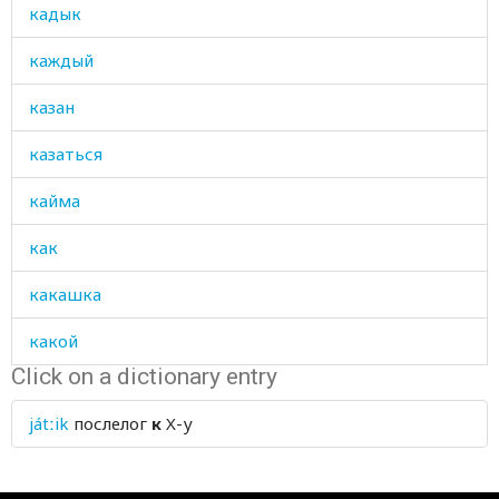
кадык
каждый
казан
казаться
кайма
как
какашка
какой
Click on a dictionary entry
какой-нибудь
játːik
послелог
к
X-у
какой-то
кал