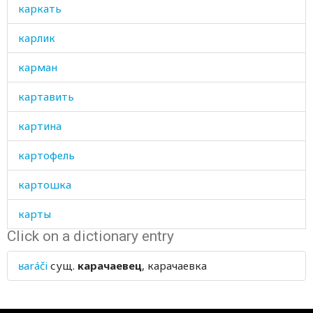
каркать
карлик
карман
картавить
картина
картофель
картошка
карты
Click on a dictionary entry
касаться
ʁaráči
сущ.
карачаевец
, карачаевка
касающийся
кастрировать