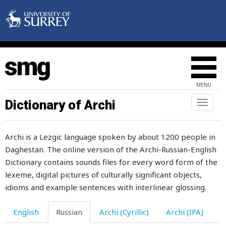
камера
камин
камыш
канава
MENU
канал
Dictionary of Archi
Toggl
naviga
канатоходец
Archi is a Lezgic language spoken by about 1200 people in
капать
Daghestan. The online version of the Archi-Russian-English
капкан
Dictionary contains sounds files for every word form of the
lexeme, digital pictures of culturally significant objects,
капля
idioms and example sentences with interlinear glossing.
капризничать
English
Russian
Archi (Cyrillic)
Archi (IPA)
капуста