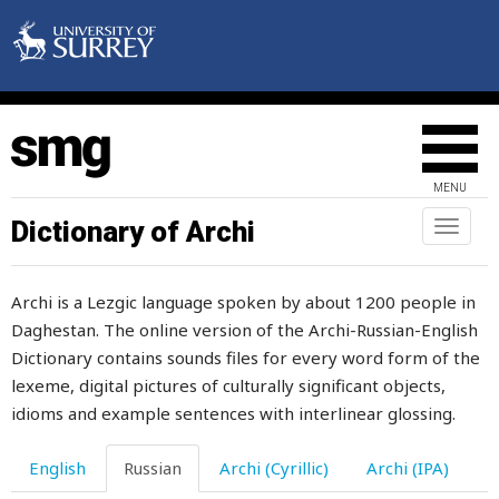
коварный
коварство
ковать
ковер
MENU
коврик
Dictionary of Archi
Toggl
naviga
ковшик
Archi is a Lezgic language spoken by about 1200 people in
ковырять
Daghestan. The online version of the Archi-Russian-English
когда
Dictionary contains sounds files for every word form of the
lexeme, digital pictures of culturally significant objects,
когда-либо
idioms and example sentences with interlinear glossing.
когда-нибудь
English
Russian
Archi (Cyrillic)
Archi (IPA)
когда-то