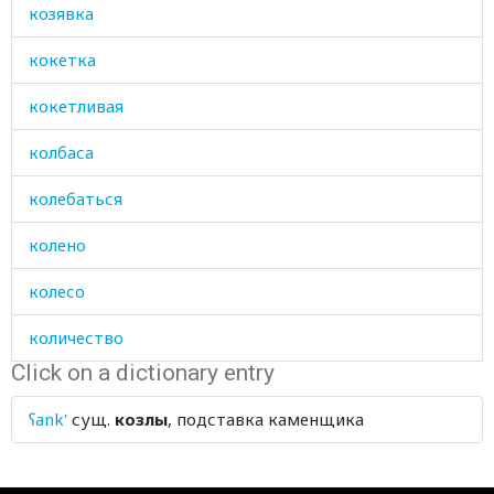
козявка
кокетка
кокетливая
колбаса
колебаться
колено
колесо
количество
Click on a dictionary entry
коллективный
ʕank'
сущ.
козлы
, подставка каменщика
колода
колодец