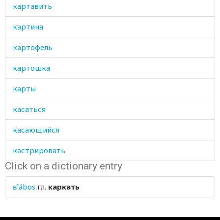
картавить
картина
картофель
картошка
карты
касаться
касающийся
кастрировать
Click on a dictionary entry
кастрюля
ʁˤábos
гл.
каркать
кататься
катиться