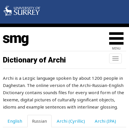
канава
канал
канатоходец
капать
MENU
капкан
Dictionary of Archi
Toggl
naviga
капля
Archi is a Lezgic language spoken by about 1200 people in
капризничать
Daghestan. The online version of the Archi-Russian-English
капуста
Dictionary contains sounds files for every word form of the
lexeme, digital pictures of culturally significant objects,
капюшон
idioms and example sentences with interlinear glossing.
каравай
English
Russian
Archi (Cyrillic)
Archi (IPA)
каракули